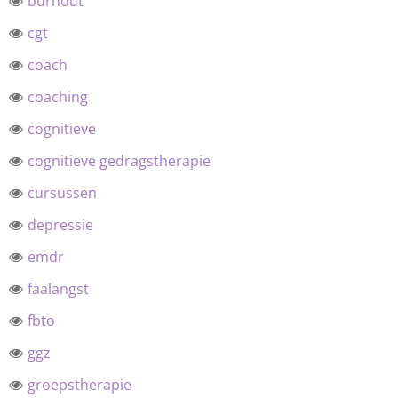
burnout
cgt
coach
coaching
cognitieve
cognitieve gedragstherapie
cursussen
depressie
emdr
faalangst
fbto
ggz
groepstherapie