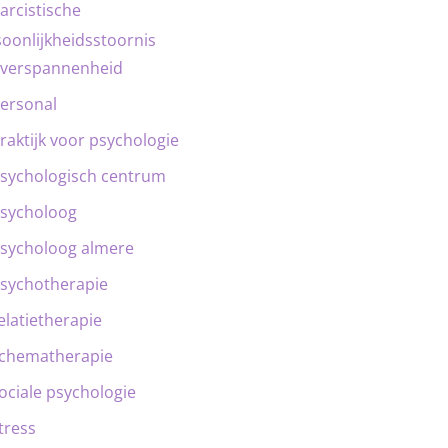
arcistische
oonlijkheidsstoornis
verspannenheid
ersonal
raktijk voor psychologie
sychologisch centrum
sycholoog
sycholoog almere
sychotherapie
elatietherapie
chematherapie
ociale psychologie
tress