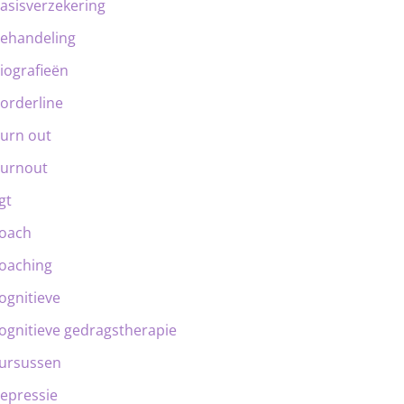
asisverzekering
ehandeling
iografieën
orderline
urn out
urnout
gt
oach
oaching
ognitieve
ognitieve gedragstherapie
ursussen
epressie