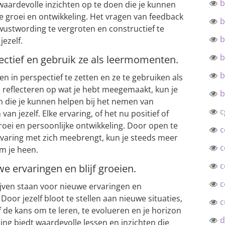
b
waardevolle inzichten op te doen die je kunnen
e groei en ontwikkeling. Het vragen van feedback
b
wustwording te vergroten en constructief te
b
ezelf.
b
pectief en gebruik ze als leermomenten.
b
en in perspectief te zetten en ze te gebruiken als
reflecteren op wat je hebt meegemaakt, kun je
b
en die je kunnen helpen bij het nemen van
c
an jezelf. Elke ervaring, of het nu positief of
groei en persoonlijke ontwikkeling. Door open te
c
ervaring met zich meebrengt, kun je steeds meer
c
om je heen.
c
e ervaringen en blijf groeien.
c
ijven staan voor nieuwe ervaringen en
Door jezelf bloot te stellen aan nieuwe situaties,
c
f de kans om te leren, te evolueren en je horizon
d
ing biedt waardevolle lessen en inzichten die