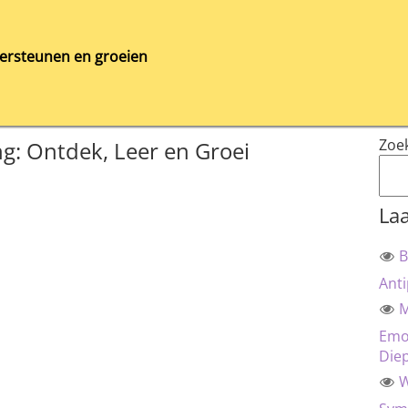
ersteunen en groeien
Zoe
ng: Ontdek, Leer en Groei
Laa
B
Anti
M
Emot
Die
W