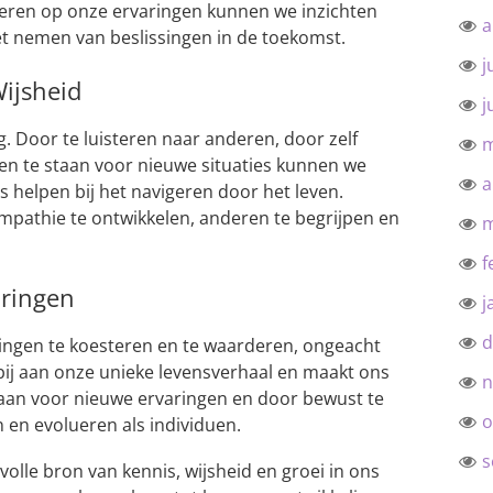
teren op onze ervaringen kunnen we inzichten
a
et nemen van beslissingen in de toekomst.
j
Wijsheid
j
g. Door te luisteren naar anderen, door zelf
m
en te staan voor nieuwe situaties kunnen we
a
s helpen bij het navigeren door het leven.
empathie te ontwikkelen, anderen te begrijpen en
m
f
aringen
j
d
ringen te koesteren en te waarderen, ongeacht
 bij aan onze unieke levensverhaal en maakt ons
n
staan voor nieuwe ervaringen en door bewust te
o
 en evolueren als individuen.
s
olle bron van kennis, wijsheid en groei in ons