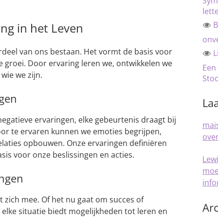
Sym
lett
B
ng in het Leven
onve
erdeel van ons bestaan. Het vormt de basis voor
L
e groei. Door ervaring leren we, ontwikkelen we
Een
wie we zijn.
Sto
ngen
Laa
negatieve ervaringen, elke gebeurtenis draagt bij
mais
oor te ervaren kunnen we emoties begrijpen,
over
elaties opbouwen. Onze ervaringen definiëren
sis voor onze beslissingen en acties.
Lew
moe
ingen
inf
t zich mee. Of het nu gaat om succes of
Arc
 elke situatie biedt mogelijkheden tot leren en