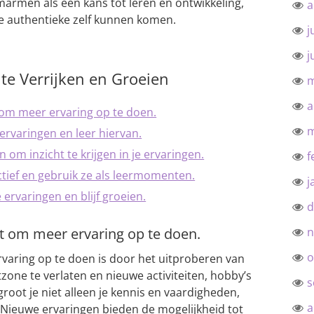
marmen als een kans tot leren en ontwikkeling,
a
ze authentieke zelf kunnen komen.
j
j
g te Verrijken en Groeien
m
a
 om meer ervaring op te doen.
m
 ervaringen en leer hiervan.
om inzicht te krijgen in je ervaringen.
f
ctief en gebruik ze als leermomenten.
j
 ervaringen en blijf groeien.
d
t om meer ervaring op te doen.
n
o
varing op te doen is door het uitproberen van
zone te verlaten en nieuwe activiteiten, hobby’s
s
groot je niet alleen je kennis en vaardigheden,
a
. Nieuwe ervaringen bieden de mogelijkheid tot