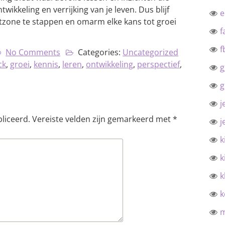
wikkeling en verrijking van je leven. Dus blijf
rtzone te stappen en omarm elke kans tot groei
f
f
No Comments
Categories:
Uncategorized
ck
,
groei
,
kennis
,
leren
,
ontwikkeling
,
perspectief
,
g
g
j
liceerd.
Vereiste velden zijn gemarkeerd met
*
j
k
k
k
k