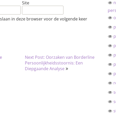
n
Site
pers
o
pslaan in deze browser voor de volgende keer
p
p
p
p
le
Next Post: Oorzaken van Borderline
Persoonlijkheidsstoornis: Een
p
Diepgaande Analyse
p
r
s
s
s