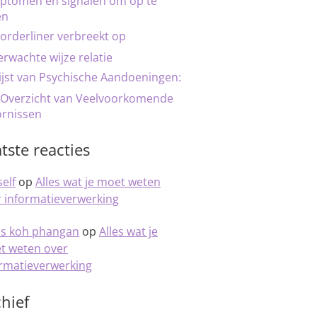
ptomen en signalen om op te
en
orderliner verbreekt op
rwachte wijze relatie
ijst van Psychische Aandoeningen:
 Overzicht van Veelvoorkomende
ornissen
tste reacties
elf
op
Alles wat je moet weten
 informatieverwerking
is koh phangan
op
Alles wat je
t weten over
ormatieverwerking
hief