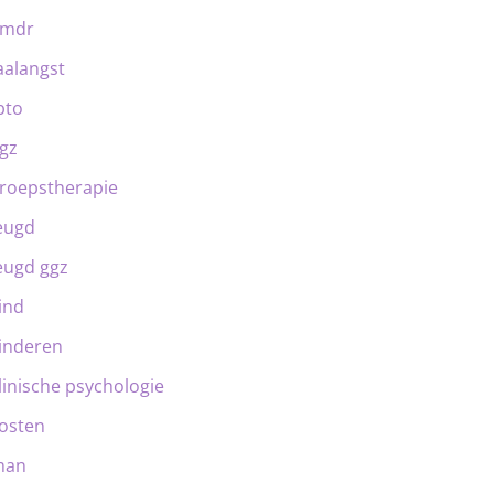
emdr
aalangst
bto
gz
roepstherapie
eugd
eugd ggz
ind
inderen
linische psychologie
osten
man