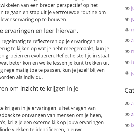
twikkelen van een breder perspectief op het
j
an te gaan en stap uit je vertrouwde routine om
j
e levenservaring op te bouwen.
m
e ervaringen en leer hiervan.
a
 regelmatig te reflecteren op je ervaringen en
erug te kijken op wat je hebt meegemaakt, kun je
m
n groeien en evolueren. Reflectie stelt je in staat
f
wat beter kon en welke lessen je kunt trekken uit
g regelmatig toe te passen, kun je jezelf blijven
j
orden als individu.
n om inzicht te krijgen in je
Ca
a
e krijgen in je ervaringen is het vragen van
a
edback te ontvangen van mensen om je heen,
a’s, krijg je een externe kijk op jouw ervaringen
b
inde vlekken te identificeren, nieuwe