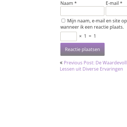
Naam
*
E-mail
*
Mijn naam, e-mail en site o
wanneer ik een reactie plaats.
×
1
=
1
Bericht
Previous Post: De Waardevol
navigatie
Lessen uit Diverse Ervaringen