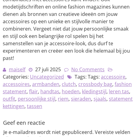
modetijdschriften en online fashion magazines kunnen
dienen als bronnen van creatieve ideeën om jouw
accessoires op een unieke en stijlvolle manier te
combineren. Vergeet niet dat jouw persoonlijke smaak
en stijl ook een belangrijke rol spelen bij het
samenstellen van je accessoire-look, dus durf te
experimenteren en creëer een look die helemaal bij jou
past!
maiself
27 juli 2025
No Comments
Categories:
Uncategorized
Tags: Tags:
accessoire
,
accessoires
,
armbanden
,
clutch
,
crossbody bag
,
fashion
statement
,
flair
,
handtas
,
hoeden
,
kledingstijl
,
leren tas
,
outfit
,
persoonlijke stijl
,
riem
,
sieraden
,
sjaals
,
statement
kettingen
,
tassen
Geef een reactie
Je e-mailadres wordt niet gepubliceerd.
Vereiste velden