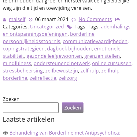
te onthouden dat groei en herstel vaak een geleidelijke
weg zijn die tijd en toewijding vereisen.
maiself
06 maart 2024
No Comments
Categories:
Uncategorized
Tags: Tags:
ademhalings-
en ontspanningsoefeningen
,
borderline
persoonlijkheidsstoornis
,
communicatievaardigheden
,
copingstrategieën
,
dagboek bijhouden
,
emotionele
stabiliteit
,
gezonde leefgewoonten
,
grenzen stellen
,
mindfulness
,
ondersteunend netwerk
,
online cursussen
,
stressbeheersing
,
zelfbewustzijn
,
zelfhulp
,
zelfhulp
borderline
,
zelfreflectie
,
zelfzorg
Zoeken
Zoeken
Laatste artikelen
Behandeling van Borderline met Antipsychotica: