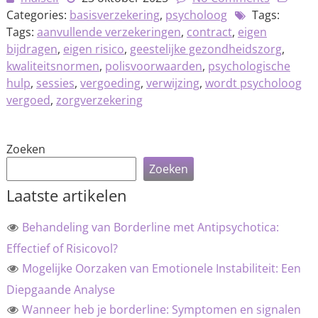
Categories:
basisverzekering
,
psycholoog
Tags:
Tags:
aanvullende verzekeringen
,
contract
,
eigen
bijdragen
,
eigen risico
,
geestelijke gezondheidszorg
,
kwaliteitsnormen
,
polisvoorwaarden
,
psychologische
hulp
,
sessies
,
vergoeding
,
verwijzing
,
wordt psycholoog
vergoed
,
zorgverzekering
Zoeken
Zoeken
Laatste artikelen
Behandeling van Borderline met Antipsychotica:
Effectief of Risicovol?
Mogelijke Oorzaken van Emotionele Instabiliteit: Een
Diepgaande Analyse
Wanneer heb je borderline: Symptomen en signalen