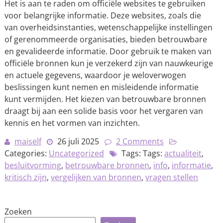
Het is aan te raden om officiële websites te gebruiken
voor belangrijke informatie. Deze websites, zoals die
van overheidsinstanties, wetenschappelijke instellingen
of gerenommeerde organisaties, bieden betrouwbare
en gevalideerde informatie. Door gebruik te maken van
officiële bronnen kun je verzekerd zijn van nauwkeurige
en actuele gegevens, waardoor je weloverwogen
beslissingen kunt nemen en misleidende informatie
kunt vermijden. Het kiezen van betrouwbare bronnen
draagt bij aan een solide basis voor het vergaren van
kennis en het vormen van inzichten.
maiself
26 juli 2025
2 Comments
Categories:
Uncategorized
Tags: Tags:
actualiteit
,
besluitvorming
,
betrouwbare bronnen
,
info
,
informatie
,
kritisch zijn
,
vergelijken van bronnen
,
vragen stellen
Zoeken