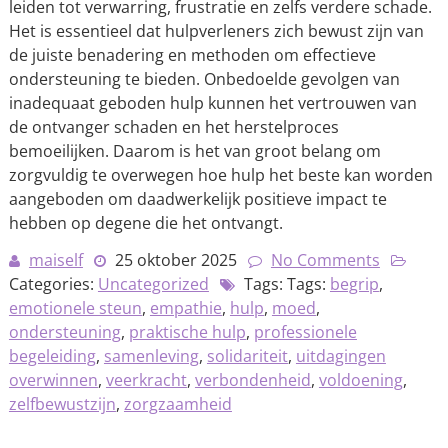
leiden tot verwarring, frustratie en zelfs verdere schade.
Het is essentieel dat hulpverleners zich bewust zijn van
de juiste benadering en methoden om effectieve
ondersteuning te bieden. Onbedoelde gevolgen van
inadequaat geboden hulp kunnen het vertrouwen van
de ontvanger schaden en het herstelproces
bemoeilijken. Daarom is het van groot belang om
zorgvuldig te overwegen hoe hulp het beste kan worden
aangeboden om daadwerkelijk positieve impact te
hebben op degene die het ontvangt.
maiself
25 oktober 2025
No Comments
Categories:
Uncategorized
Tags: Tags:
begrip
,
emotionele steun
,
empathie
,
hulp
,
moed
,
ondersteuning
,
praktische hulp
,
professionele
begeleiding
,
samenleving
,
solidariteit
,
uitdagingen
overwinnen
,
veerkracht
,
verbondenheid
,
voldoening
,
zelfbewustzijn
,
zorgzaamheid