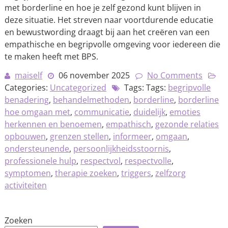
met borderline en hoe je zelf gezond kunt blijven in
deze situatie. Het streven naar voortdurende educatie
en bewustwording draagt bij aan het creëren van een
empathische en begripvolle omgeving voor iedereen die
te maken heeft met BPS.
maiself
06 november 2025
No Comments
Categories:
Uncategorized
Tags: Tags:
begripvolle
benadering
,
behandelmethoden
,
borderline
,
borderline
hoe omgaan met
,
communicatie
,
duidelijk
,
emoties
herkennen en benoemen
,
empathisch
,
gezonde relaties
opbouwen
,
grenzen stellen
,
informeer
,
omgaan
,
ondersteunende
,
persoonlijkheidsstoornis
,
professionele hulp
,
respectvol
,
respectvolle
,
symptomen
,
therapie zoeken
,
triggers
,
zelfzorg
activiteiten
Zoeken