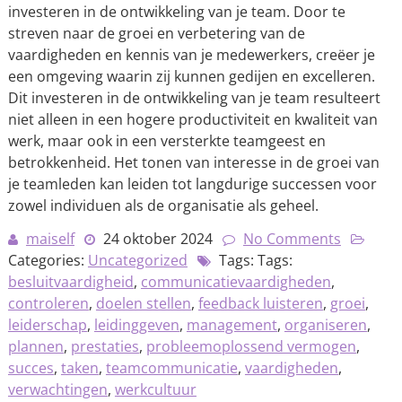
investeren in de ontwikkeling van je team. Door te
streven naar de groei en verbetering van de
vaardigheden en kennis van je medewerkers, creëer je
een omgeving waarin zij kunnen gedijen en excelleren.
Dit investeren in de ontwikkeling van je team resulteert
niet alleen in een hogere productiviteit en kwaliteit van
werk, maar ook in een versterkte teamgeest en
betrokkenheid. Het tonen van interesse in de groei van
je teamleden kan leiden tot langdurige successen voor
zowel individuen als de organisatie als geheel.
maiself
24 oktober 2024
No Comments
Categories:
Uncategorized
Tags: Tags:
besluitvaardigheid
,
communicatievaardigheden
,
controleren
,
doelen stellen
,
feedback luisteren
,
groei
,
leiderschap
,
leidinggeven
,
management
,
organiseren
,
plannen
,
prestaties
,
probleemoplossend vermogen
,
succes
,
taken
,
teamcommunicatie
,
vaardigheden
,
verwachtingen
,
werkcultuur