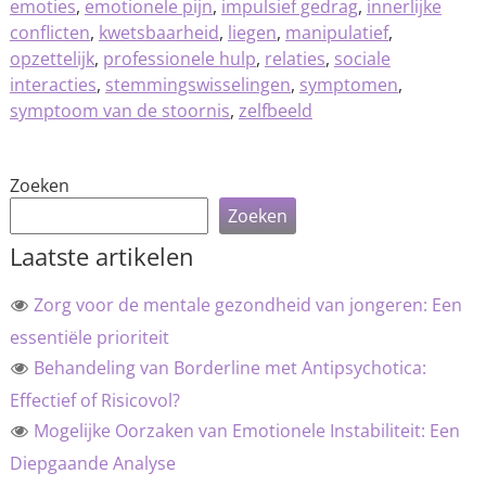
emoties
,
emotionele pijn
,
impulsief gedrag
,
innerlijke
conflicten
,
kwetsbaarheid
,
liegen
,
manipulatief
,
opzettelijk
,
professionele hulp
,
relaties
,
sociale
interacties
,
stemmingswisselingen
,
symptomen
,
symptoom van de stoornis
,
zelfbeeld
Zoeken
Zoeken
Laatste artikelen
Zorg voor de mentale gezondheid van jongeren: Een
essentiële prioriteit
Behandeling van Borderline met Antipsychotica:
Effectief of Risicovol?
Mogelijke Oorzaken van Emotionele Instabiliteit: Een
Diepgaande Analyse