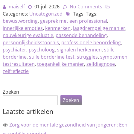
maiself
01 juli 2026
No Comments
Categories:
Uncategorized
Tags: Tags:
bewustwording
,
gesprek met een professional
,
innerlijke emoties
,
kenmerken
,
laagdrempelige manier
,
nauwkeurige evaluatie
,
passende behandeling
,
persoonlijkheidsstoornis
,
professionele beoordeling
,
psychiater
,
psycholoog
,
signalen herkennen
,
stille
borderline
,
stille borderline test
,
struggles
,
symptomen
,
testresultaten
,
toegankelijke manier
,
zelfdiagnose
,
zelfreflectie
Zoeken
Zoeken
Laatste artikelen
Zorg voor de mentale gezondheid van jongeren: Een
essentiële prioriteit