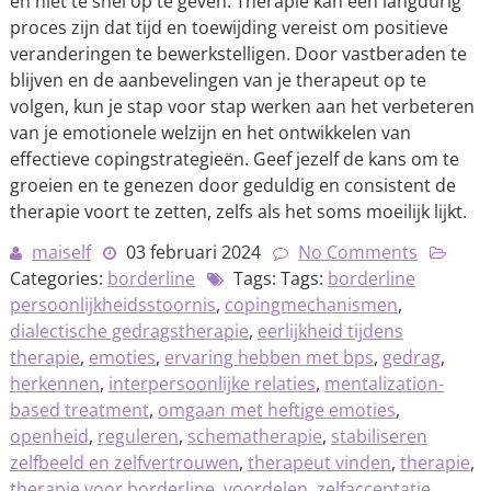
en niet te snel op te geven. Therapie kan een langdurig
proces zijn dat tijd en toewijding vereist om positieve
veranderingen te bewerkstelligen. Door vastberaden te
blijven en de aanbevelingen van je therapeut op te
volgen, kun je stap voor stap werken aan het verbeteren
van je emotionele welzijn en het ontwikkelen van
effectieve copingstrategieën. Geef jezelf de kans om te
groeien en te genezen door geduldig en consistent de
therapie voort te zetten, zelfs als het soms moeilijk lijkt.
maiself
03 februari 2024
No Comments
Categories:
borderline
Tags: Tags:
borderline
persoonlijkheidsstoornis
,
copingmechanismen
,
dialectische gedragstherapie
,
eerlijkheid tijdens
therapie
,
emoties
,
ervaring hebben met bps
,
gedrag
,
herkennen
,
interpersoonlijke relaties
,
mentalization-
based treatment
,
omgaan met heftige emoties
,
openheid
,
reguleren
,
schematherapie
,
stabiliseren
zelfbeeld en zelfvertrouwen
,
therapeut vinden
,
therapie
,
therapie voor borderline
,
voordelen
,
zelfacceptatie
,