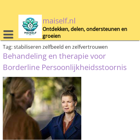
Skip
to
content
maiself.nl
Ontdekken, delen, ondersteunen en
groeien
Tag:
stabiliseren zelfbeeld en zelfvertrouwen
Behandeling en therapie voor
Borderline Persoonlijkheidsstoornis