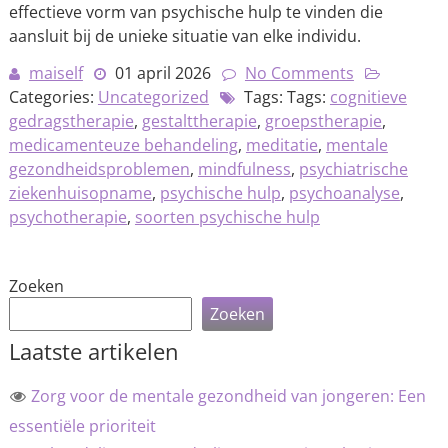
effectieve vorm van psychische hulp te vinden die
aansluit bij de unieke situatie van elke individu.
maiself
01 april 2026
No Comments
Categories:
Uncategorized
Tags: Tags:
cognitieve
gedragstherapie
,
gestalttherapie
,
groepstherapie
,
medicamenteuze behandeling
,
meditatie
,
mentale
gezondheidsproblemen
,
mindfulness
,
psychiatrische
ziekenhuisopname
,
psychische hulp
,
psychoanalyse
,
psychotherapie
,
soorten psychische hulp
Zoeken
Zoeken
Laatste artikelen
Zorg voor de mentale gezondheid van jongeren: Een
essentiële prioriteit