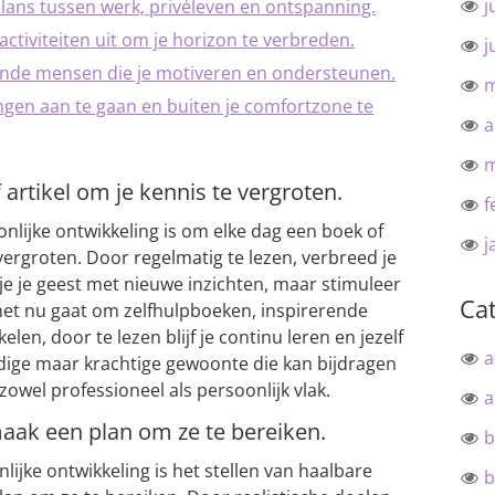
j
lans tussen werk, privéleven en ontspanning.
ctiviteiten uit om je horizon te verbreden.
j
rende mensen die je motiveren en ondersteunen.
m
gen aan te gaan en buiten je comfortzone te
a
m
 artikel om je kennis te vergroten.
f
nlijke ontwikkeling is om elke dag een boek of
j
 vergroten. Door regelmatig te lezen, verbreed je
k je je geest met nieuwe inzichten, maar stimuleer
Ca
Of het nu gaat om zelfhulpboeken, inspirerende
elen, door te lezen blijf je continu leren en jezelf
a
dige maar krachtige gewoonte die kan bijdragen
zowel professioneel als persoonlijk vlak.
a
maak een plan om ze te bereiken.
b
lijke ontwikkeling is het stellen van haalbare
b