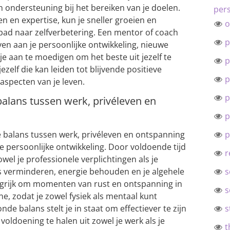
n ondersteuning bij het bereiken van je doelen.
pers
n en expertise, kun je sneller groeien en
o
ad naar zelfverbetering. Een mentor of coach
p
ven aan je persoonlijke ontwikkeling, nieuwe
e aan te moedigen om het beste uit jezelf te
p
jezelf die kan leiden tot blijvende positieve
p
aspecten van je leven.
p
balans tussen werk, privéleven en
p
 balans tussen werk, privéleven en ontspanning
p
e persoonlijke ontwikkeling. Door voldoende tijd
r
el je professionele verplichtingen als je
ess verminderen, energie behouden en je algehele
s
angrijk om momenten van rust en ontspanning in
s
ne, zodat je zowel fysiek als mentaal kunt
de balans stelt je in staat om effectiever te zijn
s
voldoening te halen uit zowel je werk als je
t