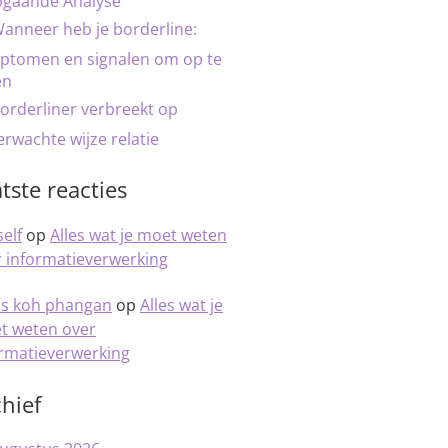
pgaande Analyse
anneer heb je borderline:
ptomen en signalen om op te
en
orderliner verbreekt op
rwachte wijze relatie
tste reacties
elf
op
Alles wat je moet weten
 informatieverwerking
is koh phangan
op
Alles wat je
t weten over
ormatieverwerking
hief