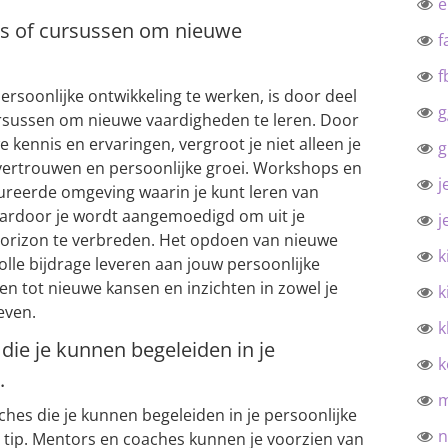
s of cursussen om nieuwe
f
f
rsoonlijke ontwikkeling te werken, is door deel
g
sussen om nieuwe vaardigheden te leren. Door
we kennis en ervaringen, vergroot je niet alleen je
g
vertrouwen en persoonlijke groei. Workshops en
j
ureerde omgeving waarin je kunt leren van
aardoor je wordt aangemoedigd om uit je
j
horizon te verbreden. Het opdoen van nieuwe
k
le bijdrage leveren aan jouw persoonlijke
den tot nieuwe kansen en inzichten in zowel je
k
even.
k
die je kunnen begeleiden in je
k
.
hes die je kunnen begeleiden in je persoonlijke
n
e tip. Mentors en coaches kunnen je voorzien van