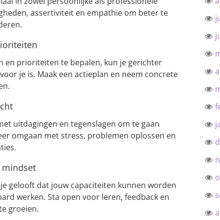
a
iaal in zowel persoonlijke als professionele
igheden, assertiviteit en empathie om beter te
j
deren.
j
ioriteiten
m
n en prioriteiten te bepalen, kun je gerichter
a
 voor je is. Maak een actieplan en neem concrete
en.
m
cht
f
m met uitdagingen en tegenslagen om te gaan
j
Leer omgaan met stress, problemen oplossen en
d
ties.
n
i mindset
o
 je gelooft dat jouw capaciteiten kunnen worden
s
hard werken. Sta open voor leren, feedback en
te groeien.
a