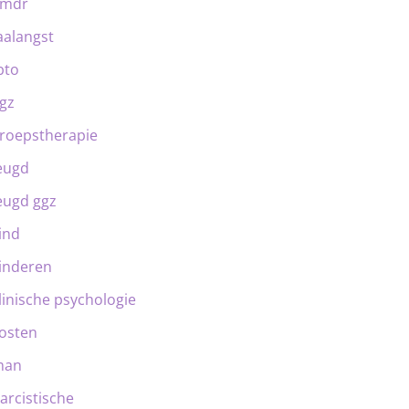
emdr
aalangst
bto
gz
roepstherapie
eugd
eugd ggz
ind
inderen
linische psychologie
osten
man
arcistische