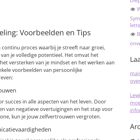
Die
W
Sym
lett
eling: Voorbeelden en Tips
B
onve
 continu proces waarbij je streeft naar groei,
 van je volledige potentieel. Het omvat het
Laa
het versterken van je mindset en het werken aan
enkele voorbeelden van persoonlijke
mais
reven:
over
rouwen
Lew
or succes in alle aspecten van het leven. Door
moe
gen van negatieve overtuigingen en het stap voor
inf
zone, kun je jouw zelfvertrouwen vergroten.
Arc
icatievaardigheden