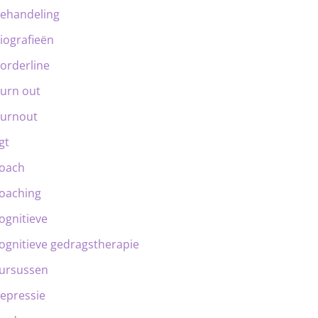
ehandeling
iografieën
orderline
urn out
urnout
gt
oach
oaching
ognitieve
ognitieve gedragstherapie
ursussen
epressie