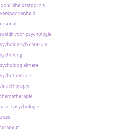
oonlijkheidsstoornis
verspannenheid
ersonal
raktijk voor psychologie
sychologisch centrum
sycholoog
sycholoog almere
sychotherapie
elatietherapie
chematherapie
ociale psychologie
tress
herapeut