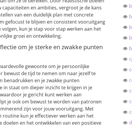
an om ze te bereiken. Door realistische doelen
b
uw capaciteiten en ambities, vergroot je de kans
tellen van een duidelijk plan met concrete
b
m gefocust te blijven en consistent vooruitgang
b
 volgen, kun je stap voor stap werken aan het
lijke groei en ontwikkeling.
b
flectie om je sterke en zwakke punten
b
c
 waardevolle gewoonte om je persoonlijke
c
r bewust de tijd te nemen om naar jezelf te
c
ten benadrukken en je zwakke punten
 je in staat om dieper inzicht te krijgen in je
c
 waardoor je gericht kunt werken aan
c
helpt je ook om bewust te worden van patronen
emmerend zijn voor jouw vooruitgang. Met
c
je routine kun je effectiever werken aan het
d
ke doelen en het ontwikkelen van een positieve