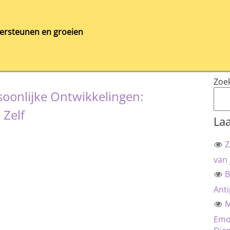
ersteunen en groeien
Zoe
oonlijke Ontwikkelingen:
 Zelf
Laa
Z
van 
B
Anti
M
Emot