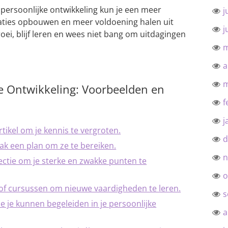
 persoonlijke ontwikkeling kun je een meer
j
elaties opbouwen en meer voldoening halen uit
j
groei, blijf leren en wees niet bang om uitdagingen
m
a
m
ke Ontwikkeling: Voorbeelden en
f
j
rtikel om je kennis te vergroten.
d
ak een plan om ze te bereiken.
n
ectie om je sterke en zwakke punten te
o
f cursussen om nieuwe vaardigheden te leren.
s
e je kunnen begeleiden in je persoonlijke
a