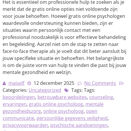
Het is essentieel om professionele hulp te zoeken als je
merkt dat de gratis online opties niet voldoende zijn
voor jouw behoeften. Hoewel gratis online psychologen
waardevolle ondersteuning kunnen bieden, zijn er
situaties waarin persoonlijk contact met een
professional noodzakelijk is voor effectieve behandeling
en begeleiding. Aarzel niet om de stap te zetten naar
face-to-face therapie als je voelt dat dit beter aansluit bij
jouw specifieke situatie en behoeften. Het belangrijkste
is om de juiste vorm van hulp te vinden die past bij jouw
mentale gezondheid en welzijn.
maiself
12 december 2025
No Comments
Categories:
Uncategorized
Tags: Tags:
beoordelingen
,
betrouwbare websites
,
counseling
,
ervaringen
,
gratis online psycholoog
,
mentale
gezondheidszorg
,
online psycholoog
,
open
communicatie
,
persoonlijke gegevens veiligheid
,
privacyvoorwaarden
,
psychische aandoeningen
,