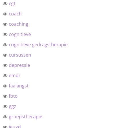
cgt
coach
coaching
cognitieve
cognitieve gedragstherapie
cursussen
depressie
emdr
faalangst
fbto
ggz
groepstherapie
jeugd