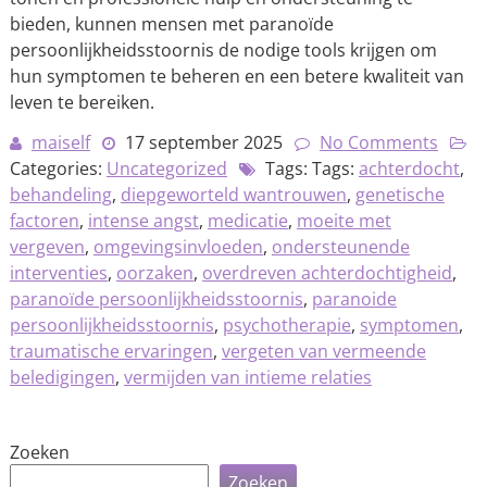
bieden, kunnen mensen met paranoïde
persoonlijkheidsstoornis de nodige tools krijgen om
hun symptomen te beheren en een betere kwaliteit van
leven te bereiken.
maiself
17 september 2025
No Comments
Categories:
Uncategorized
Tags: Tags:
achterdocht
,
behandeling
,
diepgeworteld wantrouwen
,
genetische
factoren
,
intense angst
,
medicatie
,
moeite met
vergeven
,
omgevingsinvloeden
,
ondersteunende
interventies
,
oorzaken
,
overdreven achterdochtigheid
,
paranoïde persoonlijkheidsstoornis
,
paranoide
persoonlijkheidsstoornis
,
psychotherapie
,
symptomen
,
traumatische ervaringen
,
vergeten van vermeende
beledigingen
,
vermijden van intieme relaties
Zoeken
Zoeken