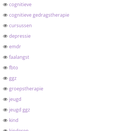
cognitieve
cognitieve gedragstherapie
cursussen
depressie
emdr
faalangst
fbto
ggz
groepstherapie
jeugd
jeugd ggz
kind
kinderen