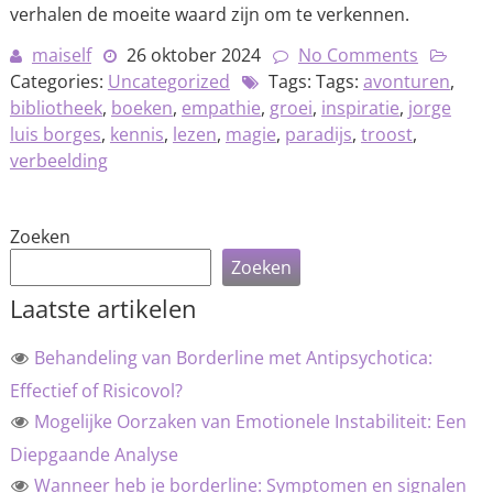
verhalen de moeite waard zijn om te verkennen.
maiself
26 oktober 2024
No Comments
Categories:
Uncategorized
Tags: Tags:
avonturen
,
bibliotheek
,
boeken
,
empathie
,
groei
,
inspiratie
,
jorge
luis borges
,
kennis
,
lezen
,
magie
,
paradijs
,
troost
,
verbeelding
Zoeken
Zoeken
Laatste artikelen
Behandeling van Borderline met Antipsychotica:
Effectief of Risicovol?
Mogelijke Oorzaken van Emotionele Instabiliteit: Een
Diepgaande Analyse
Wanneer heb je borderline: Symptomen en signalen