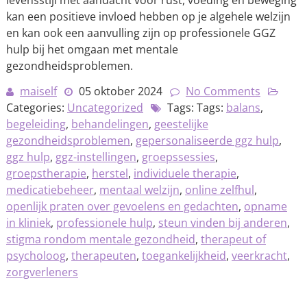
levensstijl met aandacht voor rust, voeding en beweging
kan een positieve invloed hebben op je algehele welzijn
en kan ook een aanvulling zijn op professionele GGZ
hulp bij het omgaan met mentale
gezondheidsproblemen.
maiself
05 oktober 2024
No Comments
Categories:
Uncategorized
Tags: Tags:
balans
,
begeleiding
,
behandelingen
,
geestelijke
gezondheidsproblemen
,
gepersonaliseerde ggz hulp
,
ggz hulp
,
ggz-instellingen
,
groepssessies
,
groepstherapie
,
herstel
,
individuele therapie
,
medicatiebeheer
,
mentaal welzijn
,
online zelfhul
,
openlijk praten over gevoelens en gedachten
,
opname
in kliniek
,
professionele hulp
,
steun vinden bij anderen
,
stigma rondom mentale gezondheid
,
therapeut of
psycholoog
,
therapeuten
,
toegankelijkheid
,
veerkracht
,
zorgverleners