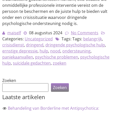
onmiddellijke professionele interventie vereist om de
persoon te beschermen en de juiste hulp te bieden valt
onder een crisissituatie waarvoor dringende
psychologische ondersteuning nodig is.
maiself
08 augustus 2024
No Comments
Categories:
Uncategorized
Tags: Tags:
belangrijk
,
crisisdienst
,
dringend
,
dringende psychologische hulp
,
ernstige depressie
,
hulp
,
nood
,
ondersteuning
,
paniekaanvallen
,
psychische problemen
,
psychologische
hulp
,
suïcidale gedachten
,
zoeken
Zoeken
Zoeken
Laatste artikelen
Behandeling van Borderline met Antipsychotica: