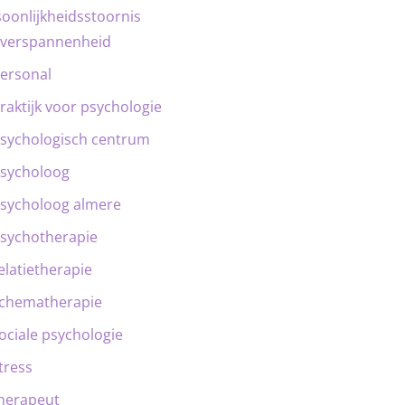
oonlijkheidsstoornis
verspannenheid
ersonal
raktijk voor psychologie
sychologisch centrum
sycholoog
sycholoog almere
sychotherapie
elatietherapie
chematherapie
ociale psychologie
tress
herapeut