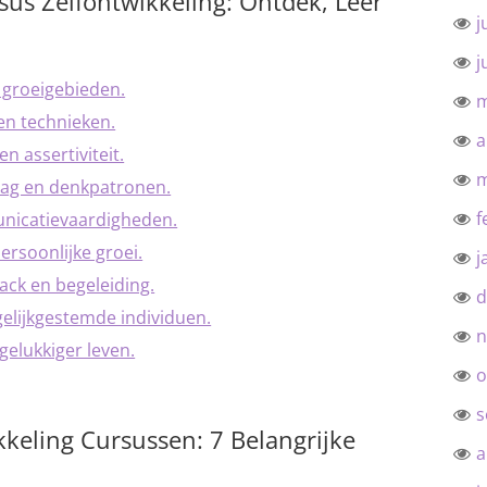
us Zelfontwikkeling: Ontdek, Leer
j
j
 groeigebieden.
m
en technieken.
a
n assertiviteit.
m
edrag en denkpatronen.
f
unicatievaardigheden.
ersoonlijke groei.
j
ck en begeleiding.
d
elijkgestemde individuen.
n
 gelukkiger leven.
o
s
keling Cursussen: 7 Belangrijke
a