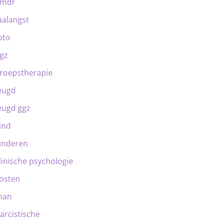
emdr
aalangst
bto
gz
roepstherapie
eugd
eugd ggz
ind
inderen
linische psychologie
osten
man
arcistische