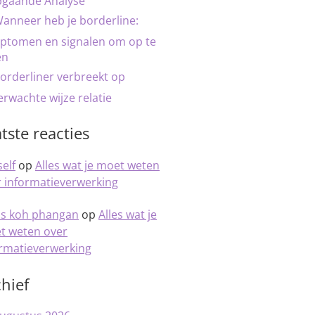
pgaande Analyse
anneer heb je borderline:
ptomen en signalen om op te
en
orderliner verbreekt op
rwachte wijze relatie
tste reacties
elf
op
Alles wat je moet weten
 informatieverwerking
is koh phangan
op
Alles wat je
t weten over
ormatieverwerking
hief