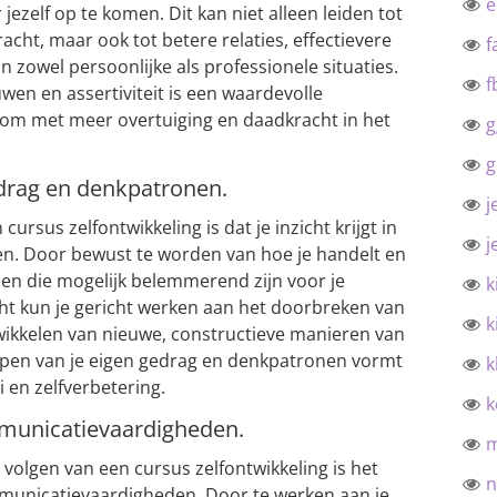
jezelf op te komen. Dit kan niet alleen leiden tot
acht, maar ook tot betere relaties, effectievere
f
 zowel persoonlijke als professionele situaties.
f
wen en assertiviteit is een waardevolle
lpt om met meer overtuiging en daadkracht in het
g
g
gedrag en denkpatronen.
j
ursus zelfontwikkeling is dat je inzicht krijgt in
j
en. Door bewust te worden van hoe je handelt en
en die mogelijk belemmerend zijn voor je
k
icht kun je gericht werken aan het doorbreken van
k
wikkelen van nieuwe, constructieve manieren van
jpen van je eigen gedrag en denkpatronen vormt
k
i en zelfverbetering.
k
mmunicatievaardigheden.
 volgen van een cursus zelfontwikkeling is het
n
mmunicatievaardigheden. Door te werken aan je