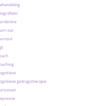
ehandeling
iografieën
orderline
urn out
urnout
gt
oach
oaching
ognitieve
ognitieve gedragstherapie
ursussen
epressie