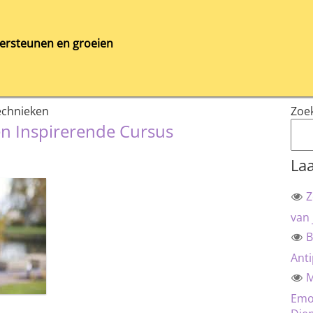
ersteunen en groeien
echnieken
Zoe
een Inspirerende Cursus
Laa
Z
van 
B
Anti
M
Emot