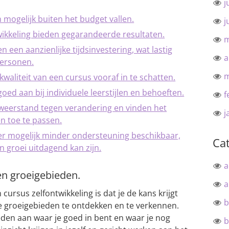
j
 mogelijk buiten het budget vallen.
j
twikkeling bieden gegarandeerde resultaten.
m
een aanzienlijke tijdsinvestering, wat lastig
a
personen.
m
kwaliteit van een cursus vooraf in te schatten.
goed aan bij individuele leerstijlen en behoeften.
f
eerstand tegen verandering en vinden het
j
n toe te passen.
 er mogelijk minder ondersteuning beschikbaar,
Ca
groei uitdagend kan zijn.
a
en groeigebieden.
a
cursus zelfontwikkeling is dat je de kans krijgt
b
je groeigebieden te ontdekken en te verkennen.
den aan waar je goed in bent en waar je nog
b