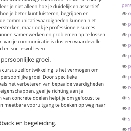
pers
r je niet alleen hoe je duidelijk en assertief
e je beter kunt luisteren, begrijpen en
o
rde communicatievaardigheden kunnen niet
p
 versterken, maar ook je professionele succes
 kunnen samenwerken en problemen op te lossen.
p
en van je communicatie is dus een waardevolle
p
d en succesvol leven.
p
 persoonlijke groei.
p
n cursus zelfontwikkeling is het vermogen om
p
 persoonlijke groei. Door specifieke
zoals het verbeteren van bepaalde vaardigheden
r
eigenschappen, geef je richting aan je
s
n van concrete doelen helpt je om gefocust te
n en meetbare vooruitgang te boeken op weg naar
s
s
back en begeleiding.
t