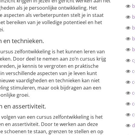
inzicht krijgen in jezelf en gericht werken aan het
b
heden als je persoonlijke ontwikkeling. Het
e aspecten als verbeterpunten stelt je in staat
b
t bereiken van je volledige potentieel en het
b
i.
b
 en technieken.
b
ursus zelfontwikkeling is het kunnen leren van
ken. Door deel te nemen aan zo’n cursus krijg
c
breden, je kennis te vergroten en praktische
c
in verschillende aspecten van je leven kunt
nieuwe vaardigheden en technieken kan niet
c
keling stimuleren, maar ook bijdragen aan een
c
nlijke groei.
c
 en assertiviteit.
c
 volgen van een cursus zelfontwikkeling is het
n en assertiviteit. Door te werken aan deze
d
 je schoenen te staan, grenzen te stellen en op