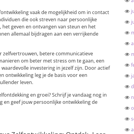
a
j
fontwikkeling vaak de mogelijkheid om in contact
dividuen die ook streven naar persoonlijke
j
n, het geven en ontvangen van steun en het
m
en allemaal bijdragen aan een verrijkende
a
er zelfvertrouwen, betere communicatieve
m
anieren om beter met stress om te gaan, een
f
waardevolle investering in jezelf zijn. Door actief
 en ontwikkeling leg je de basis voor een
j
vullender leven.
d
zelfontdekking en groei? Schrijf je vandaag nog in
n
g en geef jouw persoonlijke ontwikkeling de
o
s
a