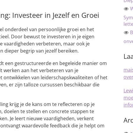
Die
W
ng: Investeer in Jezelf en Groei
Sym
lett
eel onderdeel van persoonlijke groei en het
B
ieel. Door bewust te investeren in je eigen
onve
n je vaardigheden verbeteren, maar ook je
 dieper begrip van jezelf bereiken.
Laa
edt een gestructureerde en begeleide manier om
mais
ilt werken aan het verbeteren van je
over
ontwikkelen van leiderschapskwaliteiten of het
ven, er zijn talloze cursussen beschikbaar die
Lew
moe
ing krijg je de kans om te reflecteren op je
inf
, doelen te stellen en concrete stappen te
ken. Je leert nieuwe vaardigheden, verkent
Arc
 ontvangt waardevolle feedback die je helpt om