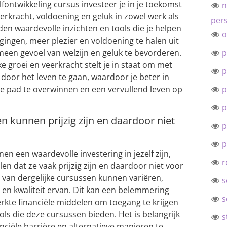
fontwikkeling cursus investeer je in je toekomst
n
erkracht, voldoening en geluk in zowel werk als
pers
en waardevolle inzichten en tools die je helpen
o
ingen, meer plezier en voldoening te halen uit
emeen gevoel van welzijn en geluk te bevorderen.
p
e groei en veerkracht stelt je in staat om met
p
door het leven te gaan, waardoor je beter in
je pad te overwinnen en een vervullend leven op
p
p
n kunnen prijzig zijn en daardoor niet
p
.
p
en een waardevolle investering in jezelf zijn,
r
en dat ze vaak prijzig zijn en daardoor niet voor
 van dergelijke cursussen kunnen variëren,
s
 en kwaliteit ervan. Dit kan een belemmering
s
te financiële middelen om toegang te krijgen
ols die deze cursussen bieden. Het is belangrijk
s
nciële barrière en alternatieve manieren te