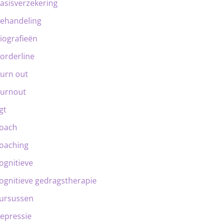
asisverzekering
ehandeling
iografieën
orderline
urn out
urnout
gt
oach
oaching
ognitieve
ognitieve gedragstherapie
ursussen
epressie