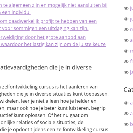
e algemeen zijn en mogelijk niet aansluiten bij
j
 een individu.
j
g om daadwerkelijk profijt te hebben van een
t voor sommigen een uitdaging kan zijn.
m
verweldiging door het grote aanbod aan
a
 waardoor het lastig kan zijn om de juiste keuze
m
f
tievaardigheden die je in diverse
j
 zelfontwikkeling cursus is het aanleren van
Ca
eden die je in diverse situaties kunt toepassen.
kkelen, leer je niet alleen hoe je helder en
a
, maar ook hoe je beter kunt luisteren, begrip
a
uctief kunt oplossen. Of het nu gaat om
nlijke relaties of sociale situaties, de
b
e je opdoet tijdens een zelfontwikkeling cursus