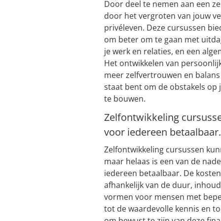
Door deel te nemen aan een zel
door het vergroten van jouw ve
privéleven. Deze cursussen bied
om beter om te gaan met uitdag
je werk en relaties, en een alg
Het ontwikkelen van persoonlijk
meer zelfvertrouwen en balans 
staat bent om de obstakels op 
te bouwen.
Zelfontwikkeling cursusse
voor iedereen betaalbaar
Zelfontwikkeling cursussen kunn
maar helaas is een van de nadel
iedereen betaalbaar. De kosten
afhankelijk van de duur, inhoud
vormen voor mensen met beperk
tot de waardevolle kennis en to
om bewust te zijn van deze fina