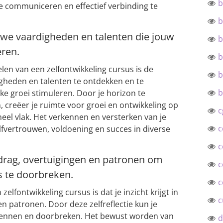
b
te communiceren en effectief verbinding te
b
we vaardigheden en talenten die jouw
b
eren.
b
len van een zelfontwikkeling cursus is de
b
gheden en talenten te ontdekken en te
b
ke groei stimuleren. Door je horizon te
n, creëer je ruimte voor groei en ontwikkeling op
c
neel vlak. Het verkennen en versterken van je
c
lfvertrouwen, voldoening en succes in diverse
c
gedrag, overtuigingen en patronen om
c
 te doorbreken.
c
elfontwikkeling cursus is dat je inzicht krijgt in
c
en patronen. Door deze zelfreflectie kun je
ennen en doorbreken. Het bewust worden van
d