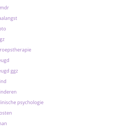
emdr
aalangst
bto
gz
roepstherapie
eugd
eugd ggz
ind
inderen
linische psychologie
osten
man