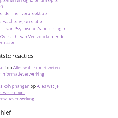
ptomen en signalen om op te
en
orderliner verbreekt op
rwachte wijze relatie
ijst van Psychische Aandoeningen:
 Overzicht van Veelvoorkomende
ornissen
tste reacties
elf
op
Alles wat je moet weten
 informatieverwerking
is koh phangan
op
Alles wat je
t weten over
ormatieverwerking
hief