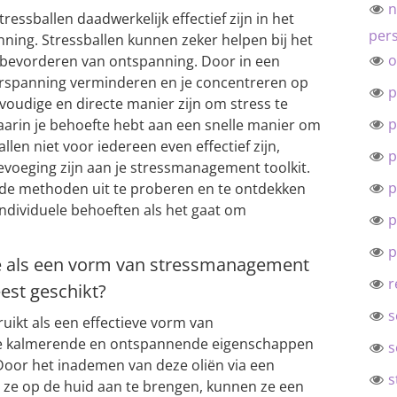
n
ressballen daadwerkelijk effectief zijn in het
pers
ning. Stressballen kunnen zeker helpen bij het
o
t bevorderen van ontspanning. Door in een
pierspanning verminderen en je concentreren op
p
voudige en directe manier zijn om stress te
p
 waarin je behoefte hebt aan een snelle manier om
len niet voor iedereen even effectief zijn,
p
evoeging zijn aan je stressmanagement toolkit.
p
ende methoden uit te proberen en te ontdekken
individuele behoeften als het gaat om
p
p
 als een vorm van stressmanagement
r
eest geschikt?
s
ikt als een effectieve vorm van
 kalmerende en ontspannende eigenschappen
s
 Door het inademen van deze oliën via een
s
 ze op de huid aan te brengen, kunnen ze een