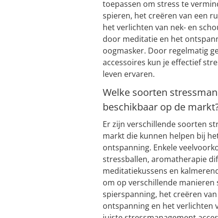
toepassen om stress te vermind
spieren, het creëren van een 
het verlichten van nek- en sch
door meditatie en het ontspa
oogmasker. Door regelmatig g
accessoires kun je effectief st
leven ervaren.
Welke soorten stressmana
beschikbaar op de markt
Er zijn verschillende soorten
markt die kunnen helpen bij he
ontspanning. Enkele veelvoor
stressballen, aromatherapie d
meditatiekussens en kalmerend
om op verschillende manieren st
spierspanning, het creëren van
ontspanning en het verlichten 
juiste stressmanagement access