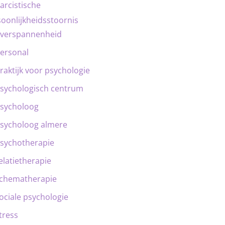
arcistische
oonlijkheidsstoornis
verspannenheid
ersonal
raktijk voor psychologie
sychologisch centrum
sycholoog
sycholoog almere
sychotherapie
elatietherapie
chematherapie
ociale psychologie
tress