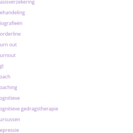
asisverzekering
ehandeling
iografieën
orderline
urn out
urnout
gt
oach
oaching
ognitieve
ognitieve gedragstherapie
ursussen
epressie