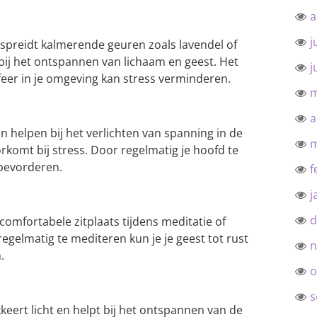
a
j
spreidt kalmerende geuren zoals lavendel of
bij het ontspannen van lichaam en geest. Het
j
eer in je omgeving kan stress verminderen.
m
a
helpen bij het verlichten van spanning in de
m
rkomt bij stress. Door regelmatig je hoofd te
bevorderen.
f
j
d
omfortabele zitplaats tijdens meditatie of
gelmatig te mediteren kun je je geest tot rust
n
.
o
s
ert licht en helpt bij het ontspannen van de