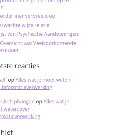
ptomen en signalen om op te
en
orderliner verbreekt op
rwachte wijze relatie
ijst van Psychische Aandoeningen:
 Overzicht van Veelvoorkomende
ornissen
tste reacties
elf
op
Alles wat je moet weten
 informatieverwerking
is koh phangan
op
Alles wat je
t weten over
ormatieverwerking
hief