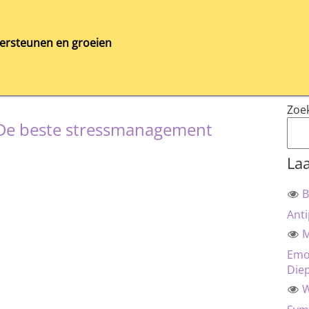
ersteunen en groeien
Zoe
: De beste stressmanagement
Laa
B
Anti
M
Emot
Die
W