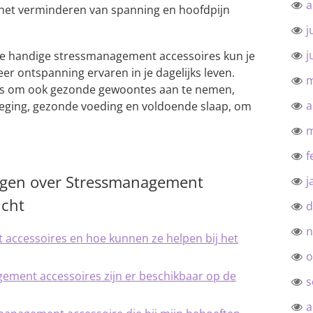
a
 het verminderen van spanning en hoofdpijn
j
j
e handige stressmanagement accessoires kun je
r ontspanning ervaren in je dagelijks leven.
m
k is om ook gezonde gewoontes aan te nemen,
a
eging, gezonde voeding en voldoende slaap, om
m
f
agen over Stressmanagement
j
icht
d
n
accessoires en hoe kunnen ze helpen bij het
o
ement accessoires zijn er beschikbaar op de
s
a