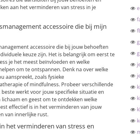
rken aan het verminderen van stress in je
f
essmanagement accessoire die bij mijn
f
g
smanagement accessoire die bij jouw behoeften
g
dividuele keuze zijn. Het is belangrijk om eerst te
ess je het meest beïnvloeden en welke
j
helpen om te ontspannen. Denk na over welke
j
u aanspreekt, zoals fysieke
therapie of mindfulness. Probeer verschillende
k
t beste werkt voor jouw specifieke situatie en
k
en lichaam en geest om te ontdekken welke
t effectief is in het verminderen van jouw
k
 van innerlijke rust.
k
f in het verminderen van stress en