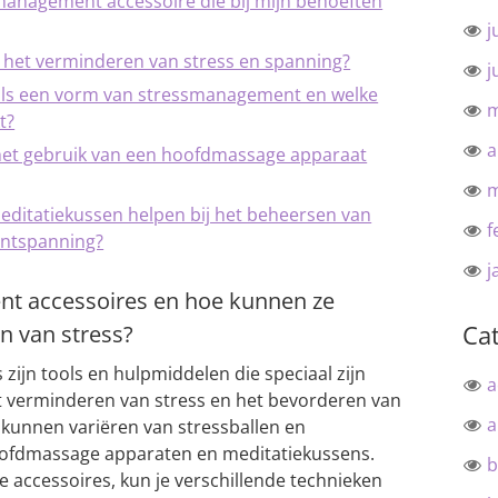
smanagement accessoire die bij mijn behoeften
j
 in het verminderen van stress en spanning?
j
als een vorm van stressmanagement en welke
m
t?
a
 het gebruik van een hoofdmassage apparaat
m
editatiekussen helpen bij het beheersen van
f
ontspanning?
j
nt accessoires en hoe kunnen ze
Ca
n van stress?
ijn tools en hulpmiddelen die speciaal zijn
a
t verminderen van stress en het bevorderen van
a
kunnen variëren van stressballen en
oofdmassage apparaten en meditatiekussens.
b
 accessoires, kun je verschillende technieken