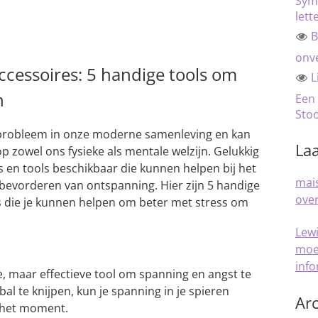
Sym
lett
B
onve
cessoires: 5 handige tools om
L
n
Een
Sto
 probleem in onze moderne samenleving en kan
Laa
 zowel ons fysieke als mentale welzijn. Gelukkig
es en tools beschikbaar die kunnen helpen bij het
mais
bevorderen van ontspanning. Hier zijn 5 handige
over
die je kunnen helpen om beter met stress om
Lew
moe
inf
e, maar effectieve tool om spanning en angst te
al te knijpen, kun je spanning in je spieren
Arc
p het moment.