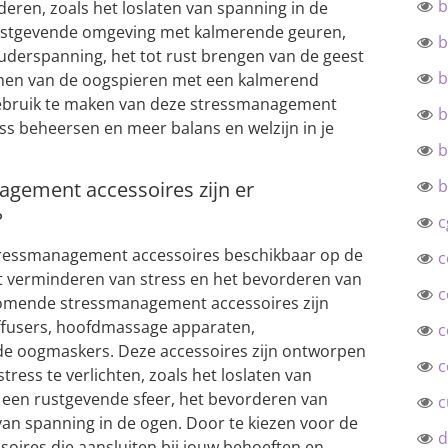
b
eren, zoals het loslaten van spanning in de
rustgevende omgeving met kalmerende geuren,
b
ouderspanning, het tot rust brengen van de geest
b
nnen van de oogspieren met een kalmerend
ebruik te maken van deze stressmanagement
b
ress beheersen en meer balans en welzijn in je
b
b
gement accessoires zijn er
?
c
 stressmanagement accessoires beschikbaar op de
c
t verminderen van stress en het bevorderen van
c
komende stressmanagement accessoires zijn
iffusers, hoofdmassage apparaten,
c
e oogmaskers. Deze accessoires zijn ontworpen
c
ress te verlichten, zoals het loslaten van
 een rustgevende sfeer, het bevorderen van
c
van spanning in de ogen. Door te kiezen voor de
d
oires die aansluiten bij jouw behoeften en