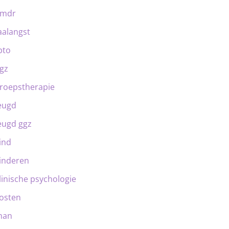
emdr
aalangst
bto
gz
roepstherapie
eugd
eugd ggz
ind
inderen
linische psychologie
osten
man