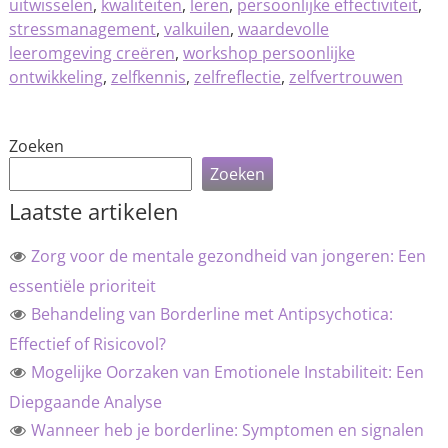
uitwisselen
,
kwaliteiten
,
leren
,
persoonlijke effectiviteit
,
stressmanagement
,
valkuilen
,
waardevolle
leeromgeving creëren
,
workshop persoonlijke
ontwikkeling
,
zelfkennis
,
zelfreflectie
,
zelfvertrouwen
Zoeken
Zoeken
Laatste artikelen
Zorg voor de mentale gezondheid van jongeren: Een
essentiële prioriteit
Behandeling van Borderline met Antipsychotica:
Effectief of Risicovol?
Mogelijke Oorzaken van Emotionele Instabiliteit: Een
Diepgaande Analyse
Wanneer heb je borderline: Symptomen en signalen