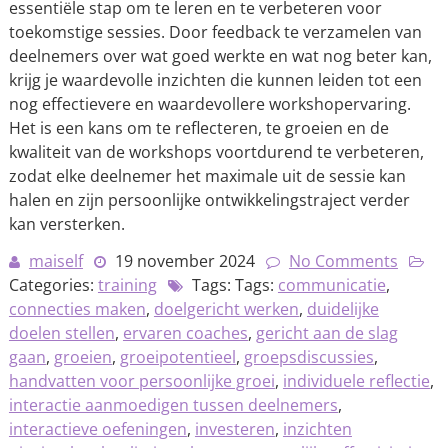
essentiële stap om te leren en te verbeteren voor
toekomstige sessies. Door feedback te verzamelen van
deelnemers over wat goed werkte en wat nog beter kan,
krijg je waardevolle inzichten die kunnen leiden tot een
nog effectievere en waardevollere workshopervaring.
Het is een kans om te reflecteren, te groeien en de
kwaliteit van de workshops voortdurend te verbeteren,
zodat elke deelnemer het maximale uit de sessie kan
halen en zijn persoonlijke ontwikkelingstraject verder
kan versterken.
maiself
19 november 2024
No Comments
Categories:
training
Tags: Tags:
communicatie
,
connecties maken
,
doelgericht werken
,
duidelijke
doelen stellen
,
ervaren coaches
,
gericht aan de slag
gaan
,
groeien
,
groeipotentieel
,
groepsdiscussies
,
handvatten voor persoonlijke groei
,
individuele reflectie
,
interactie aanmoedigen tussen deelnemers
,
interactieve oefeningen
,
investeren
,
inzichten