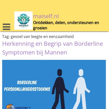
Skip
to
content
maiself.nl
Ontdekken, delen, ondersteunen en
groeien
Tag:
gevoel van leegte en eenzaamheid
Herkenning en Begrip van Borderline
Symptomen bij Mannen