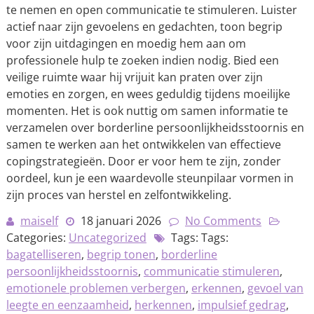
te nemen en open communicatie te stimuleren. Luister
actief naar zijn gevoelens en gedachten, toon begrip
voor zijn uitdagingen en moedig hem aan om
professionele hulp te zoeken indien nodig. Bied een
veilige ruimte waar hij vrijuit kan praten over zijn
emoties en zorgen, en wees geduldig tijdens moeilijke
momenten. Het is ook nuttig om samen informatie te
verzamelen over borderline persoonlijkheidsstoornis en
samen te werken aan het ontwikkelen van effectieve
copingstrategieën. Door er voor hem te zijn, zonder
oordeel, kun je een waardevolle steunpilaar vormen in
zijn proces van herstel en zelfontwikkeling.
maiself
18 januari 2026
No Comments
Categories:
Uncategorized
Tags: Tags:
bagatelliseren
,
begrip tonen
,
borderline
persoonlijkheidsstoornis
,
communicatie stimuleren
,
emotionele problemen verbergen
,
erkennen
,
gevoel van
leegte en eenzaamheid
,
herkennen
,
impulsief gedrag
,