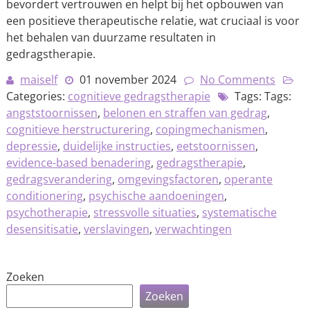
bevordert vertrouwen en helpt bij het opbouwen van
een positieve therapeutische relatie, wat cruciaal is voor
het behalen van duurzame resultaten in
gedragstherapie.
maiself
01 november 2024
No Comments
Categories:
cognitieve gedragstherapie
Tags: Tags:
angststoornissen
,
belonen en straffen van gedrag
,
cognitieve herstructurering
,
copingmechanismen
,
depressie
,
duidelijke instructies
,
eetstoornissen
,
evidence-based benadering
,
gedragstherapie
,
gedragsverandering
,
omgevingsfactoren
,
operante
conditionering
,
psychische aandoeningen
,
psychotherapie
,
stressvolle situaties
,
systematische
desensitisatie
,
verslavingen
,
verwachtingen
Zoeken
Zoeken