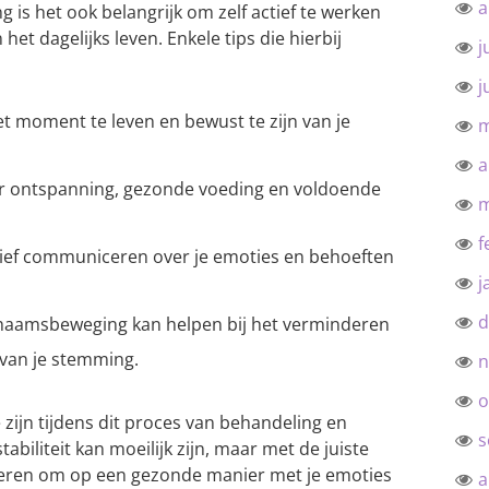
a
 is het ook belangrijk om zelf actief te werken
et dagelijks leven. Enkele tips die hierbij
j
j
t moment te leven en bewust te zijn van je
m
a
r ontspanning, gezonde voeding en voldoende
m
f
tief communiceren over je emoties en behoeften
j
d
haamsbeweging kan helpen bij het verminderen
 van je stemming.
n
o
 zijn tijdens dit proces van behandeling en
s
tabiliteit kan moeilijk zijn, maar met de juiste
 leren om op een gezonde manier met je emoties
a