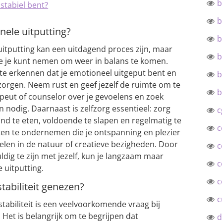
b
nstabiel bent?
b
nele uitputting?
b
uitputting kan een uitdagend proces zijn, maar
b
die je kunt nemen om weer in balans te komen.
 te erkennen dat je emotioneel uitgeput bent en
b
e zorgen. Neem rust en geef jezelf de ruimte om te
b
apeut of counselor over je gevoelens en zoek
n nodig. Daarnaast is zelfzorg essentieel: zorg
c
nd te eten, voldoende te slapen en regelmatig te
c
ten te ondernemen die je ontspanning en plezier
elen in de natuur of creatieve bezigheden. Door
c
dig te zijn met jezelf, kun je langzaam maar
c
 uitputting.
c
tabiliteit genezen?
c
tabiliteit is een veelvoorkomende vraag bij
Het is belangrijk om te begrijpen dat
d