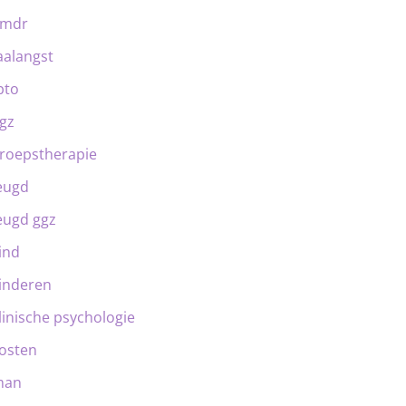
emdr
aalangst
bto
gz
roepstherapie
eugd
eugd ggz
ind
inderen
linische psychologie
osten
man