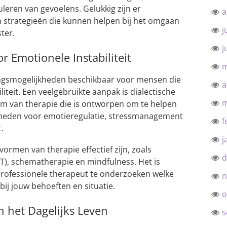
leren van gevoelens. Gelukkig zijn er
a
 strategieën die kunnen helpen bij het omgaan
j
ter.
j
r Emotionele Instabiliteit
m
lingsmogelijkheden beschikbaar voor mensen die
a
teit. Een veelgebruikte aanpak is dialectische
m
rm van therapie die is ontworpen om te helpen
igheden voor emotieregulatie, stressmanagement
f
t.
j
rmen van therapie effectief zijn, zoals
d
T), schematherapie en mindfulness. Het is
rofessionele therapeut te onderzoeken welke
n
bij jouw behoeften en situatie.
o
 het Dagelijks Leven
s