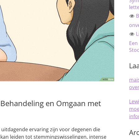
Sym
lett
B
onve
L
Een
Sto
Laa
mais
over
l: Behandeling en Omgaan met
Lew
moe
inf
n uitdagende ervaring zijn voor degenen die
Arc
kan leiden tot stemmingswisselingen, intense