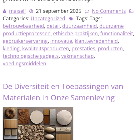
maiself
21 september 2025
No Comments
Categories:
Uncategorized
Tags: Tags:
betrouwbaarheid
,
detail
,
duurzaamheid
,
duurzame
productieprocessen
,
ethische praktijken
,
functionaliteit
,
gebruikerservaring
,
innovatie
,
klanttevredenheid
,
kleding
,
kwaliteitsproducten
,
prestaties
,
producten
,
technologische gadgets
,
vakmanschap
,
voedingsmiddelen
De Diversiteit en Toepassingen van
Materialen in Onze Samenleving