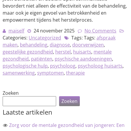
bevordert niet alleen de effectiviteit van de behandeling,
maar ook je eigen gevoel van betrokkenheid en
empowerment tijdens het herstelproces.
maiself
24 november 2025
No Comments
Categories:
Uncategorized
Tags: Tags:
afspraak
maken
,
behandeling
,
diagnose
,
doorverwijzen
,
geestelijke gezondheid
,
herstel
,
huisarts
,
mentale
gezondheid
,
patiënten
,
psychische aandoeningen
,
psychologische hulp
,
psycholoog
,
psycholoog huisarts
,
samenwerking
,
symptomen
,
therapie
Zoeken
Zoeken
Laatste artikelen
Zorg voor de mentale gezondheid van jongeren: Een