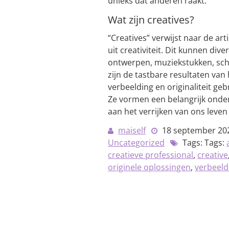
unieks dat anderen raakt.
Wat zijn creatives?
“Creatives” verwijst naar de ar
uit creativiteit. Dit kunnen d
ontwerpen, muziekstukken, schri
zijn de tastbare resultaten van
verbeelding en originaliteit ge
Ze vormen een belangrijk onder
aan het verrijken van ons leve
maiself
18 september 20
Uncategorized
Tags: Tags:
creatieve professional
,
creative
originele oplossingen
,
verbeeld