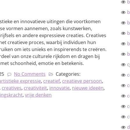
b
b
tistieke en innovatieve uitingen die voortkomen
b
iverse vormen aannemen, zoals kunstwerken,
b
jfsels en andere expressieve creaties. Creatives
 het creatieve proces, waarbij individuen hun
b
bruiken om iets unieks en inspirerends te creëren.
b
deel van onze culturele rijkdom en dragen bij
n met schoonheid, emotie en betekenis.
c
25
No Comments
Categories:
c
artistieke expressie
,
creatief
,
creatieve persoon
,
c
,
creatives
,
creativiteit
,
innovatie
,
nieuwe ideeën
,
ingskracht
,
vrije denken
c
c
c
d