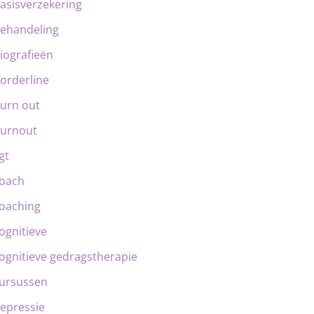
asisverzekering
ehandeling
iografieën
orderline
urn out
urnout
gt
oach
oaching
ognitieve
ognitieve gedragstherapie
ursussen
epressie