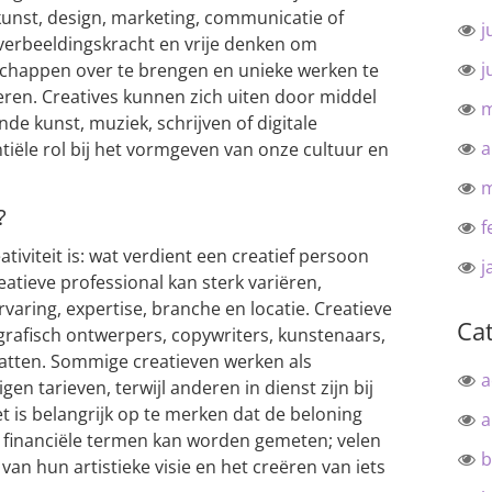
 kunst, design, marketing, communicatie of
j
verbeeldingskracht en vrije denken om
j
chappen over te brengen en unieke werken te
ren. Creatives kunnen zich uiten door middel
m
de kunst, muziek, schrijven of digitale
a
iële rol bij het vormgeven van onze cultuur en
m
?
f
tiviteit is: wat verdient een creatief persoon
j
reatieve professional kan sterk variëren,
rvaring, expertise, branche en locatie. Creatieve
Ca
afisch ontwerpers, copywriters, kunstenaars,
tten. Sommige creatieven werken als
a
en tarieven, terwijl anderen in dienst zijn bij
t is belangrijk op te merken dat de beloning
a
in financiële termen kan worden gemeten; velen
b
van hun artistieke visie en het creëren van iets