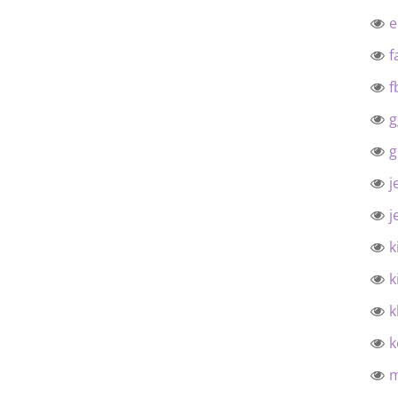
f
f
g
g
j
j
k
k
k
k