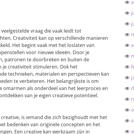
a
j
j
n veelgestelde vraag die vaak leidt tot
m
chten. Creativiteit kan op verschillende manieren
eld. Het begint vaak met het loslaten van
a
penstellen voor nieuwe ideeën. Door je
m
n, patronen te doorbreken en buiten de
e creativiteit stimuleren. Ook het
f
nde technieken, materialen en perspectieven kan
j
heden te verbeteren. Het belangrijkste is om
n te omarmen als onderdeel van het leerproces en
d
 ontdekken van je eigen creatieve potentieel.
n
o
 creative, is iemand die zich bezighoudt met het
s
het bedenken van originele concepten en het
a
ingen. Een creative kan werkzaam zijn in