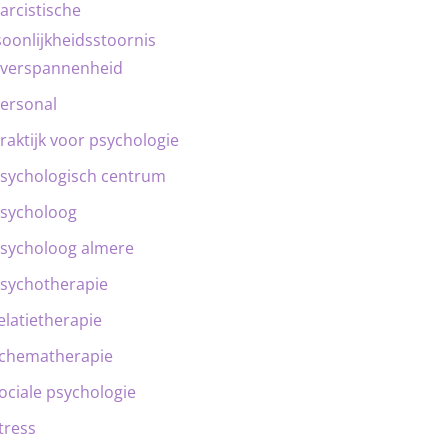
arcistische
oonlijkheidsstoornis
verspannenheid
ersonal
raktijk voor psychologie
sychologisch centrum
sycholoog
sycholoog almere
sychotherapie
elatietherapie
chematherapie
ociale psychologie
tress