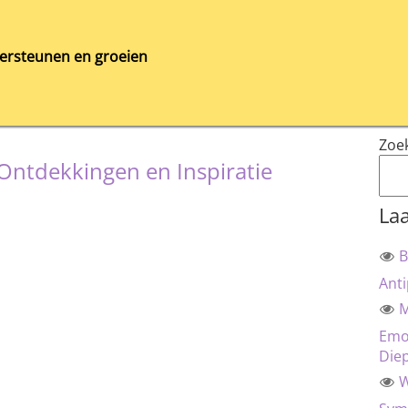
ersteunen en groeien
Zoe
 Ontdekkingen en Inspiratie
Laa
B
Anti
M
Emot
Die
W