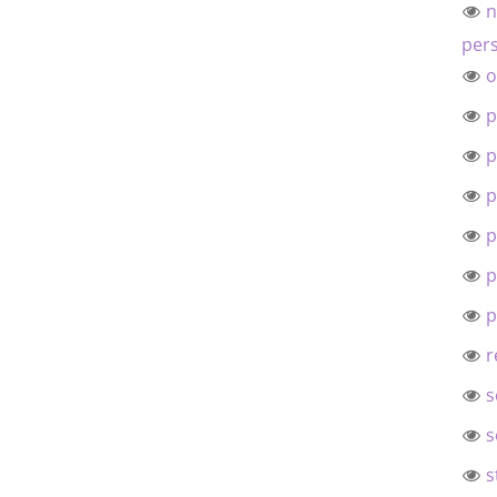
n
pers
o
p
p
p
p
p
p
r
s
s
s