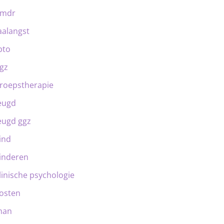
emdr
aalangst
bto
gz
roepstherapie
eugd
eugd ggz
ind
inderen
linische psychologie
osten
man