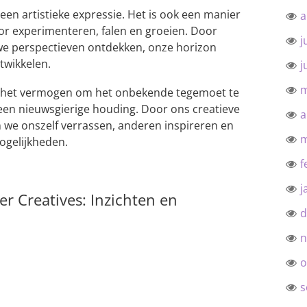
leen artistieke expressie. Het is ook een manier
a
or experimenteren, falen en groeien. Door
j
uwe perspectieven ontdekken, onze horizon
twikkelen.
j
m
t in het vermogen om het onbekende tegemoet te
een nieuwsgierige houding. Door ons creatieve
a
 we onszelf verrassen, anderen inspireren en
m
ogelijkheden.
f
j
er Creatives: Inzichten en
d
n
o
s