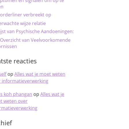
ptomen en signalen om op te
en
orderliner verbreekt op
rwachte wijze relatie
ijst van Psychische Aandoeningen:
 Overzicht van Veelvoorkomende
ornissen
tste reacties
elf
op
Alles wat je moet weten
 informatieverwerking
is koh phangan
op
Alles wat je
t weten over
ormatieverwerking
hief