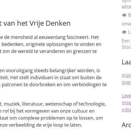
Sym
lett
B
ht van het Vrije Denken
onve
L
die de mensheid al eeuwenlang fascineert. Het
Een
bedenken, originele oplossingen te vinden en
Sto
ht om de wereld te veranderen en grenzen te
Laa
en vooruitgang steeds belangrijker worden, is
mais
teit. Het stelt individuen in staat om buiten de
over
 patronen te doorbreken en om verbindingen te
Lew
moe
, muziek, literatuur, wetenschap of technologie,
inf
le rol bij het vormgeven van onze cultuur en
 staat om complexe problemen op te lossen, om
Arc
ze verbeelding de vrije loop te laten.