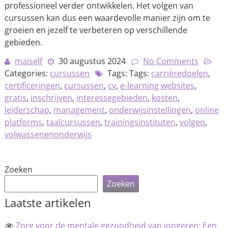
professioneel verder ontwikkelen. Het volgen van
cursussen kan dus een waardevolle manier zijn om te
groeien en jezelf te verbeteren op verschillende
gebieden.
maiself
30 augustus 2024
No Comments
Categories:
cursussen
Tags: Tags:
carrièredoelen
,
certificeringen
,
cursussen
,
cv
,
e-learning websites
,
gratis
,
inschrijven
,
interessegebieden
,
kosten
,
leiderschap
,
management
,
onderwijsinstellingen
,
online
platforms
,
taalcursussen
,
trainingsinstituten
,
volgen
,
volwassenenonderwijs
Zoeken
Zoeken
Laatste artikelen
Zorg voor de mentale gezondheid van jongeren: Een