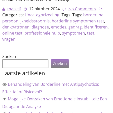
maiself
12 oktober 2024
No Comments
Categories:
Uncategorized
Tags: Tags:
borderline
persoonlijkheidsstoornis
,
borderline symptomen test
,
denkpatronen
,
diagnose
,
emoties
,
gedrag
,
identificeren
,
online test
,
professionele hulp
,
symptomen
,
test
,
vragen
Zoeken
Zoeken
Laatste artikelen
Behandeling van Borderline met Antipsychotica:
Effectief of Risicovol?
Mogelijke Oorzaken van Emotionele Instabiliteit: Een
Diepgaande Analyse