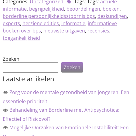
Categories:
Uncategorized
Tags: Tags:
actuele
informatie
,
begrijpelijkheid
,
beoordelingen
,
boeken
,
borderline persoonlijkheidsstoornis bps
,
deskundigen
,
experts
,
herziene edities
,
informatie
,
informatieve
boeken over bps
,
nieuwste uitgaven
,
recensies
,
toegankelijkheid
Zoeken
Zoeken
Laatste artikelen
Zorg voor de mentale gezondheid van jongeren: Een
essentiële prioriteit
Behandeling van Borderline met Antipsychotica:
Effectief of Risicovol?
Mogelijke Oorzaken van Emotionele Instabiliteit: Een