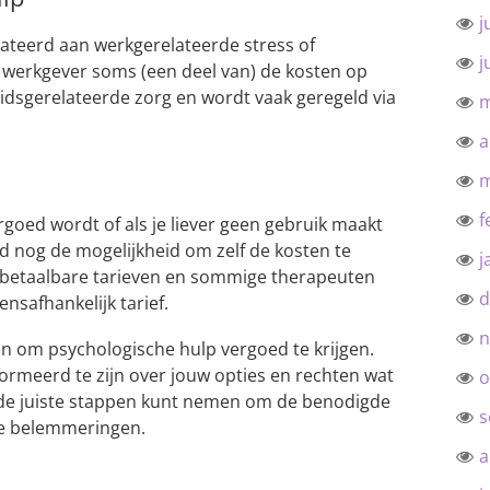
j
ateerd aan werkgerelateerde stress of
j
 werkgever soms (een deel van) de kosten op
eidsgerelateerde zorg en wordt vaak geregeld via
m
.
a
m
f
rgoed wordt of als je liever geen gebruik maakt
jd nog de mogelijkheid om zelf de kosten te
j
n betaalbare tarieven en sommige therapeuten
d
nsafhankelijk tarief.
n
en om psychologische hulp vergoed te krijgen.
rmeerd te zijn over jouw opties en rechten wat
o
e de juiste stappen kunt nemen om de benodigde
s
ële belemmeringen.
a