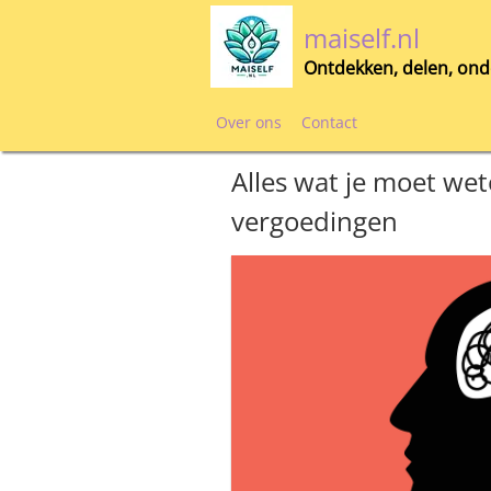
Skip
maiself.nl
to
content
Ontdekken, delen, ond
Over ons
Contact
Alles wat je moet we
vergoedingen