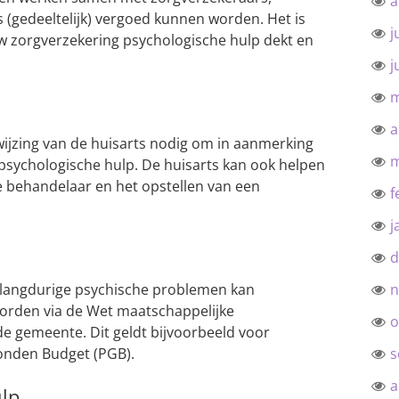
a
 (gedeeltelijk) vergoed kunnen worden. Het is
j
uw zorgverzekering psychologische hulp dekt en
j
m
a
wijzing van de huisarts nodig om in aanmerking
m
psychologische hulp. De huisarts kan ook helpen
te behandelaar en het opstellen van een
f
j
d
n
langdurige psychische problemen kan
orden via de Wet maatschappelijke
o
e gemeente. Dit geldt bijvoorbeeld voor
s
nden Budget (PGB).
a
ulp