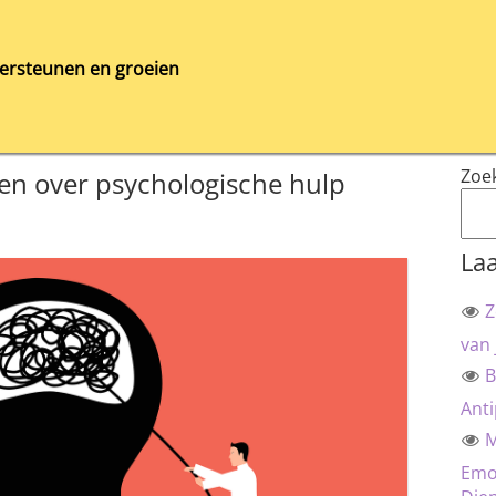
ersteunen en groeien
Zoe
ten over psychologische hulp
Laa
Z
van 
B
Anti
M
Emot