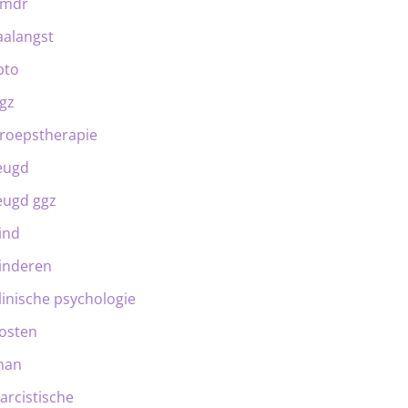
emdr
aalangst
bto
gz
roepstherapie
eugd
eugd ggz
ind
inderen
linische psychologie
osten
man
arcistische