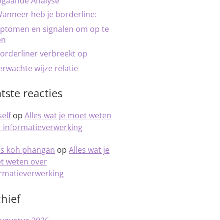
pgaande Analyse
anneer heb je borderline:
ptomen en signalen om op te
en
orderliner verbreekt op
rwachte wijze relatie
tste reacties
elf
op
Alles wat je moet weten
 informatieverwerking
is koh phangan
op
Alles wat je
t weten over
ormatieverwerking
hief