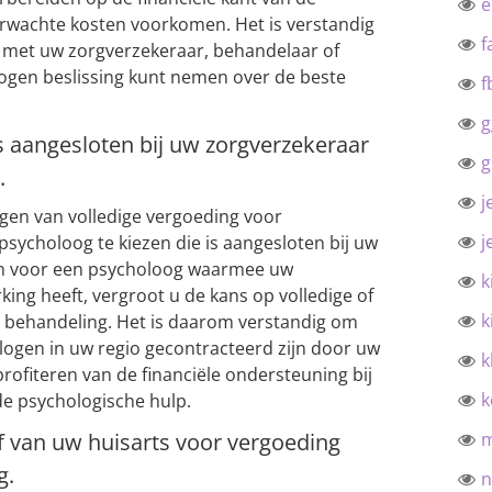
rwachte kosten voorkomen. Het is verstandig
f
n met uw zorgverzekeraar, behandelaar of
ogen beslissing kunt nemen over de beste
f
g
s aangesloten bij uw zorgverzekeraar
g
.
j
jgen van volledige vergoeding voor
j
psycholoog te kiezen die is aangesloten bij uw
en voor een psycholoog waarmee uw
k
ng heeft, vergroot u de kans op volledige of
k
e behandeling. Het is daarom verstandig om
logen in uw regio gecontracteerd zijn door uw
k
rofiteren van de financiële ondersteuning bij
k
e psychologische hulp.
f van uw huisarts voor vergoeding
g.
n