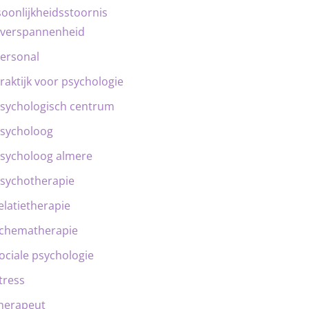
oonlijkheidsstoornis
verspannenheid
ersonal
raktijk voor psychologie
sychologisch centrum
sycholoog
sycholoog almere
sychotherapie
elatietherapie
chematherapie
ociale psychologie
tress
herapeut