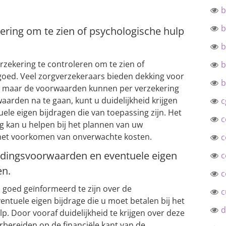
b
b
ering om te zien of psychologische hulp
b
rzekering te controleren om te zien of
b
goed. Veel zorgverzekeraars bieden dekking voor
b
, maar de voorwaarden kunnen per verzekering
aarden na te gaan, kunt u duidelijkheid krijgen
c
ele eigen bijdragen die van toepassing zijn. Het
c
 kan u helpen bij het plannen van uw
 het voorkomen van onverwachte kosten.
c
edingsvoorwaarden en eventuele eigen
c
en.
c
m goed geïnformeerd te zijn over de
c
tuele eigen bijdrage die u moet betalen bij het
d
. Door vooraf duidelijkheid te krijgen over deze
rbereiden op de financiële kant van de