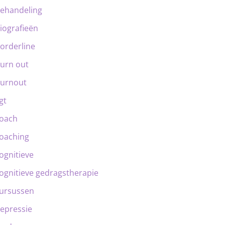
ehandeling
iografieën
orderline
urn out
urnout
gt
oach
oaching
ognitieve
ognitieve gedragstherapie
ursussen
epressie