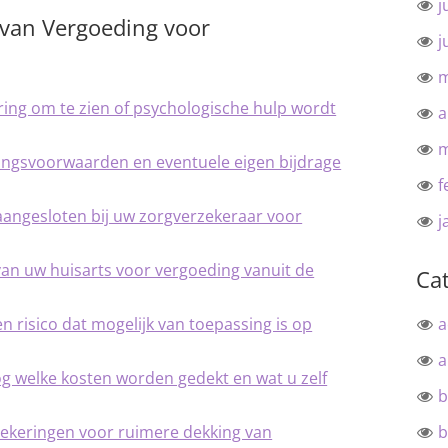
j
n van Vergoeding voor
j
m
ing om te zien of psychologische hulp wordt
a
m
ingsvoorwaarden en eventuele eigen bijdrage
f
 aangesloten bij uw zorgverzekeraar voor
j
van uw huisarts voor vergoeding vanuit de
Ca
a
 risico dat mogelijk van toepassing is op
a
g welke kosten worden gedekt en wat u zelf
b
b
ekeringen voor ruimere dekking van