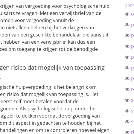
pers
rkrijgen van vergoeding voor psychologische hulp
uisarts te vragen. Met een verwijsbrief van de
o
 komen voor vergoeding vanuit de
p
n niet alleen helpen bij het verkrijgen van
inden van een geschikte behandelaar die aansluit
p
et hebben van een verwijsbrief kan dus een
p
oces om toegang te krijgen tot de benodigde
p
en risico dat mogelijk van toepassing
p
.
p
gische hulpvergoeding is het belangrijk om
r
n risico dat mogelijk van toepassing is. Het
s
e eerst zelf moet betalen voordat de
rgoeden. Als psychologische hulp onder het
s
edrag zelf te dekken voordat de vergoeding van
s
 om dit aspect in gedachten te houden bij het
handelingen en om te controleren hoeveel eigen
t