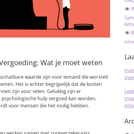
Die
W
Sym
lett
B
onve
Laa
Vergoeding: Wat je moet weten
mais
schatbare waarde zijn voor iemand die worstelt
over
en. Het is echter begrijpelijk dat de kosten
Lew
nen zijn voor velen. Gelukkig zijn er
moe
 psychologische hulp vergoed kan worden,
inf
ordt voor mensen die het nodig hebben.
Arc
ten werken samen met zorgverzekeraars,