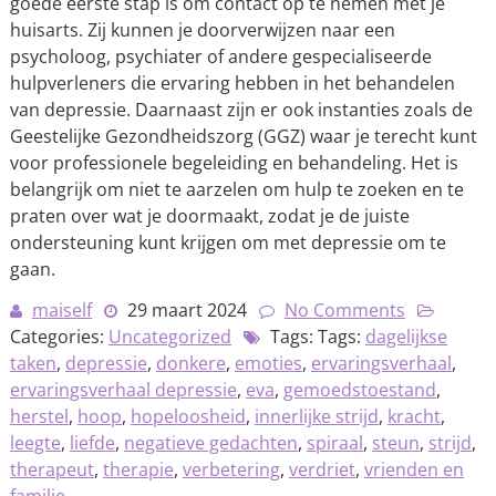
goede eerste stap is om contact op te nemen met je
huisarts. Zij kunnen je doorverwijzen naar een
psycholoog, psychiater of andere gespecialiseerde
hulpverleners die ervaring hebben in het behandelen
van depressie. Daarnaast zijn er ook instanties zoals de
Geestelijke Gezondheidszorg (GGZ) waar je terecht kunt
voor professionele begeleiding en behandeling. Het is
belangrijk om niet te aarzelen om hulp te zoeken en te
praten over wat je doormaakt, zodat je de juiste
ondersteuning kunt krijgen om met depressie om te
gaan.
maiself
29 maart 2024
No Comments
Categories:
Uncategorized
Tags: Tags:
dagelijkse
taken
,
depressie
,
donkere
,
emoties
,
ervaringsverhaal
,
ervaringsverhaal depressie
,
eva
,
gemoedstoestand
,
herstel
,
hoop
,
hopeloosheid
,
innerlijke strijd
,
kracht
,
leegte
,
liefde
,
negatieve gedachten
,
spiraal
,
steun
,
strijd
,
therapeut
,
therapie
,
verbetering
,
verdriet
,
vrienden en