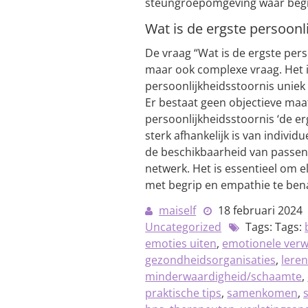
steungroepomgeving waar begrip
Wat is de ergste persoonl
De vraag “Wat is de ergste per
maar ook complexe vraag. Het i
persoonlijkheidsstoornis uniek 
Er bestaat geen objectieve maa
persoonlijkheidsstoornis ‘de er
sterk afhankelijk is van indivi
de beschikbaarheid van passen
netwerk. Het is essentieel om 
met begrip en empathie te ben
maiself
18 februari 2024
Uncategorized
Tags: Tags:
emoties uiten
,
emotionele verw
gezondheidsorganisaties
,
lere
minderwaardigheid/schaamte
,
praktische tips
,
samenkomen
,