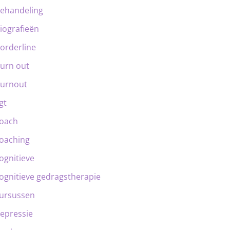
ehandeling
iografieën
orderline
urn out
urnout
gt
oach
oaching
ognitieve
ognitieve gedragstherapie
ursussen
epressie