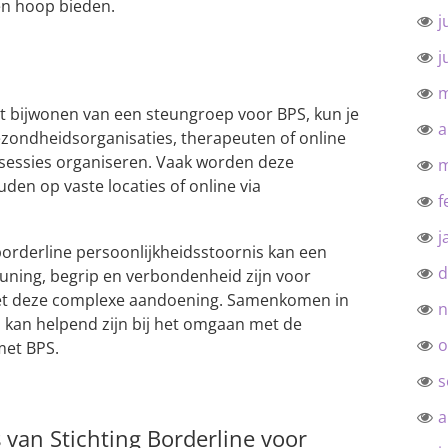
en hoop bieden.
j
j
m
het bijwonen van een steungroep voor BPS, kun je
a
zondheidsorganisaties, therapeuten of online
ssessies organiseren. Vaak worden deze
m
den op vaste locaties of online via
f
j
orderline persoonlijkheidsstoornis kan een
d
uning, begrip en verbondenheid zijn voor
met deze complexe aandoening. Samenkomen in
n
 kan helpend zijn bij het omgaan met de
o
met BPS.
s
a
 van Stichting Borderline voor