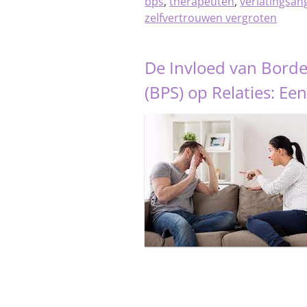
bps
,
therapeuten
,
verlatingsan
zelfvertrouwen vergroten
De Invloed van Borde
(BPS) op Relaties: E