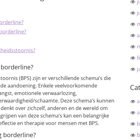
j
j
orderline?
m
 borderline?
a
m
kheidsstoornis?
f
 borderline?
j
toornis (BPS) zijn er verschillende schema’s die
 de aandoening. Enkele veelvoorkomende
Ca
sangst, emotionele verwaarlozing,
erwaardigheid/schaamte. Deze schema’s kunnen
a
denkt over zichzelf, anderen en de wereld om
a
grijpen van deze schema’s kan een belangrijke
freflectie en therapie voor mensen met BPS.
b
g borderline?
b