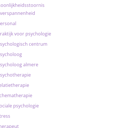
oonlijkheidsstoornis
verspannenheid
ersonal
raktijk voor psychologie
sychologisch centrum
sycholoog
sycholoog almere
sychotherapie
elatietherapie
chematherapie
ociale psychologie
tress
herapeut