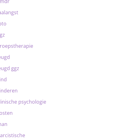
emdr
aalangst
bto
gz
roepstherapie
eugd
eugd ggz
ind
inderen
linische psychologie
osten
man
arcistische