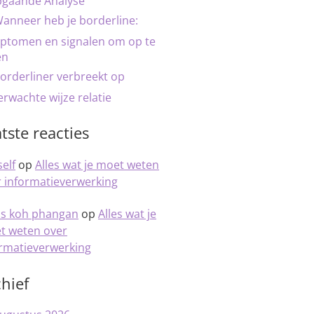
pgaande Analyse
anneer heb je borderline:
ptomen en signalen om op te
en
orderliner verbreekt op
rwachte wijze relatie
tste reacties
elf
op
Alles wat je moet weten
 informatieverwerking
is koh phangan
op
Alles wat je
t weten over
ormatieverwerking
hief