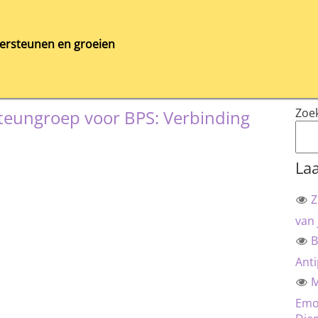
ersteunen en groeien
Zoe
teungroep voor BPS: Verbinding
Laa
Z
van 
B
Anti
M
Emot