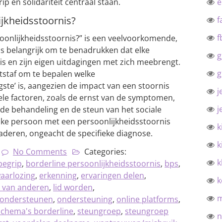
 en solidariteit centraal staan.
ijkheidsstoornis?
f
f
soonlijkheidsstoornis?” is een veelvoorkomende,
s belangrijk om te benadrukken dat elke
g
is en zijn eigen uitdagingen met zich meebrengt.
g
tstaf om te bepalen welke
gste’ is, aangezien de impact van een stoornis
j
duele factoren, zoals de ernst van de symptomen,
j
de behandeling en de steun van het sociale
elke persoon met een persoonlijkheidsstoornis
k
aderen, ongeacht de specifieke diagnose.
k
No Comments
Categories:
k
begrip
,
borderline persoonlijkheidsstoornis
,
bps
,
aarlozing
,
erkenning
,
ervaringen delen
,
k
n van anderen
,
lid worden
,
ondersteunen
,
ondersteuning
,
online platforms
,
schema's borderline
,
steungroep
,
steungroep
n