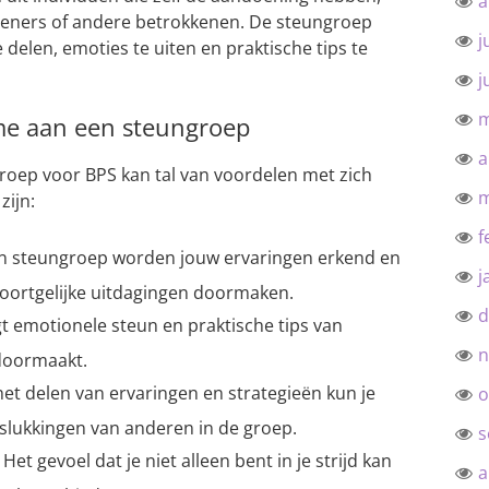
a
rleners of andere betrokkenen. De steungroep
j
 delen, emoties te uiten en praktische tips te
j
m
me aan een steungroep
a
oep voor BPS kan tal van voordelen met zich
m
zijn:
f
n steungroep worden jouw ervaringen erkend en
j
oortgelijke uitdagingen doormaken.
d
t emotionele steun en praktische tips van
n
doormaakt.
et delen van ervaringen en strategieën kun je
o
slukkingen van anderen in de groep.
s
Het gevoel dat je niet alleen bent in je strijd kan
a