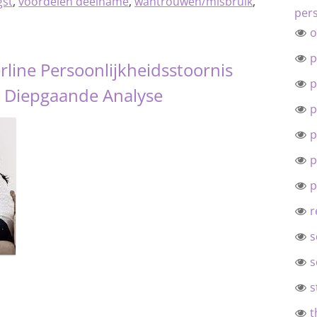
gst
,
voordelen deelname
,
wantrouwen/misbruik
,
pers
o
p
rline Persoonlijkheidsstoornis
p
en Diepgaande Analyse
p
p
p
p
r
s
s
s
t