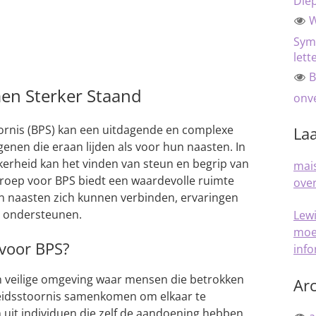
Die
W
Sym
lett
B
en Sterker Staand
onve
ornis (BPS) kan een uitdagende en complexe
Laa
enen die eraan lijden als voor hun naasten. In
ekerheid kan het vinden van steun en begrip van
mais
ngroep voor BPS biedt een waardevolle ruimte
over
n naasten zich kunnen verbinden, ervaringen
n ondersteunen.
Lew
moe
 voor BPS?
inf
n veilige omgeving waar mensen die betrokken
Arc
kheidsstoornis samenkomen om elkaar te
uit individuen die zelf de aandoening hebben,