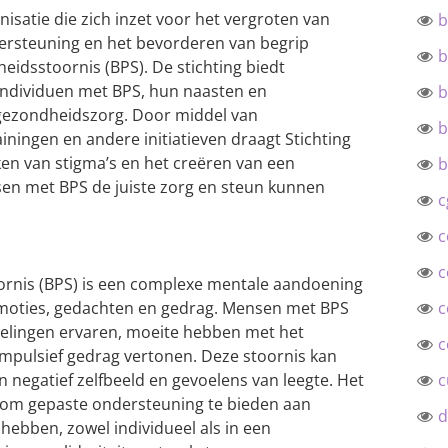
nisatie die zich inzet voor het vergroten van
b
dersteuning en het bevorderen van begrip
b
eidsstoornis (BPS). De stichting biedt
 individuen met BPS, hun naasten en
b
e gezondheidszorg. Door middel van
b
iningen en andere initiatieven draagt Stichting
ken van stigma’s en het creëren van een
b
en met BPS de juiste zorg en steun kunnen
c
c
c
oornis (BPS) is een complexe mentale aandoening
emoties, gedachten en gedrag. Mensen met BPS
c
elingen ervaren, moeite hebben met het
c
mpulsief gedrag vertonen. Deze stoornis kan
een negatief zelfbeeld en gevoelens van leegte. Het
c
l om gepaste ondersteuning te bieden aan
d
ebben, zowel individueel als in een